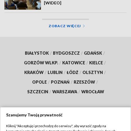
[WIDEO]
ZOBACZ WIĘCEJ
BIAŁYSTOK
/
BYDGOSZCZ
/
GDAŃSK
/
GORZÓW WLKP.
/
KATOWICE
/
KIELCE
/
KRAKÓW
/
LUBLIN
/
ŁÓDŹ
/
OLSZTYN
/
OPOLE
/
POZNAŃ
/
RZESZÓW
/
SZCZECIN
/
WARSZAWA
/
WROCŁAW
Szanujemy Twoją prywatność
Dołącz do nas:
Kliknij "Akceptuję i przechodzę do serwisu", aby wyrazić zgody na