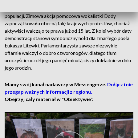
Manifestanci obywatelskie projekty ustaw numer 836 i 837,
które proponują szczelny, efektywny i tani system kontroli
populacji. Zimowa akcja pomocowa wokalistki Dody
zapoczątkowała obecną falę krajowych protestów, chociaż
aktywiści walczą o te prawa już od 15 lat. Z kolei wybór daty
demonstracji stanowi symboliczny hołd dla zmarłego posła
Łukasza Litewki. Parlamentarzysta zawsze niezwykle
ofiarnie walczył o dobro czworonogów, dlatego tłum
uroczyście uczcił jego pamięć minutą ciszy dokładnie w dniu
jego urodzin.
Mamy swój kanał nadawczy w Messengerze.
Dołącz i nie
przegap ważnych informacji z regionu.
Obejrzyj cały materiał w "Obiektywie".