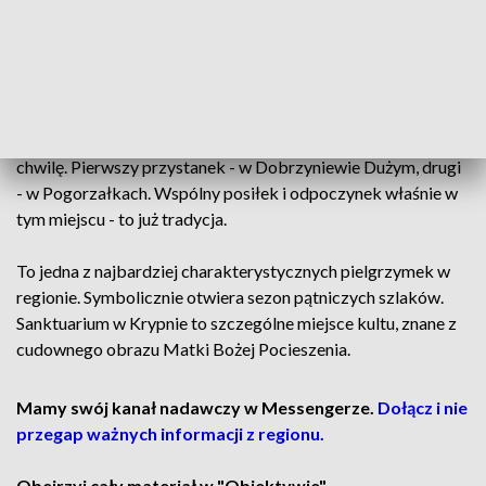
Wśród pątników - ci, co wybierają się do Krypna co roku, jak i
ci, którzy zdecydowali się iść po raz pierwszy. Idą całe
pokolenia: synowie z ojcami, maturzyści, studenci i seniorzy.
Mężczyźni dołączali na trasie z różnych parafii.
Jedni mówili o wierze, inni o potrzebie zatrzymania się na
chwilę. Pierwszy przystanek - w Dobrzyniewie Dużym, drugi
- w Pogorzałkach. Wspólny posiłek i odpoczynek właśnie w
tym miejscu - to już tradycja.
To jedna z najbardziej charakterystycznych pielgrzymek w
regionie. Symbolicznie otwiera sezon pątniczych szlaków.
Sanktuarium w Krypnie to szczególne miejsce kultu, znane z
cudownego obrazu Matki Bożej Pocieszenia.
Mamy swój kanał nadawczy w Messengerze.
Dołącz i nie
przegap ważnych informacji z regionu.
Obejrzyj cały materiał w "Obiektywie".