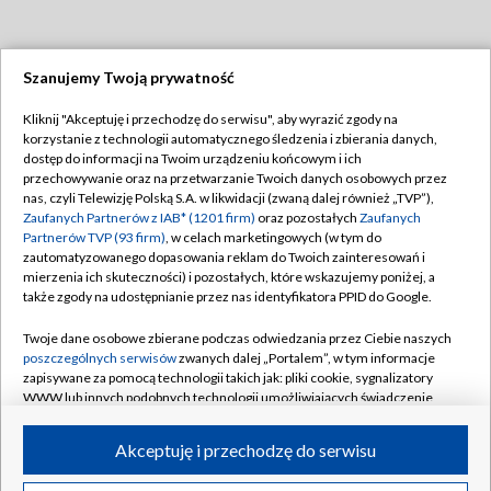
Szanujemy Twoją prywatność
Dołącz do nas:
Kliknij "Akceptuję i przechodzę do serwisu", aby wyrazić zgody na
korzystanie z technologii automatycznego śledzenia i zbierania danych,
TVP
dostęp do informacji na Twoim urządzeniu końcowym i ich
Abonament TVP
przechowywanie oraz na przetwarzanie Twoich danych osobowych przez
Regulamin TVP
nas, czyli Telewizję Polską S.A. w likwidacji (zwaną dalej również „TVP”),
Emisja w TVP
Polityka prywatności
Zaufanych Partnerów z IAB* (1201 firm)
oraz pozostałych
Zaufanych
Partnerów TVP (93 firm)
, w celach marketingowych (w tym do
Centrum informacji TVP
Moje zgody
zautomatyzowanego dopasowania reklam do Twoich zainteresowań i
mierzenia ich skuteczności) i pozostałych, które wskazujemy poniżej, a
Naziemna Telewizja Cyfrowa
Pomoc
także zgody na udostępnianie przez nas identyfikatora PPID do Google.
Sklep TVP
Biuro reklamy
Twoje dane osobowe zbierane podczas odwiedzania przez Ciebie naszych
Rada Programowa
Kontakt
poszczególnych serwisów
zwanych dalej „Portalem”, w tym informacje
zapisywane za pomocą technologii takich jak: pliki cookie, sygnalizatory
System NOS
WWW lub innych podobnych technologii umożliwiających świadczenie
dopasowanych i bezpiecznych usług, personalizację treści oraz reklam,
Informacje o nadawcy
Kanały
udostępnianie funkcji mediów społecznościowych oraz analizowanie
Akceptuję i przechodzę do serwisu
ruchu w Internecie.
Program dla prasy
©2026 Telewizja Polska S.A. w likwidacji