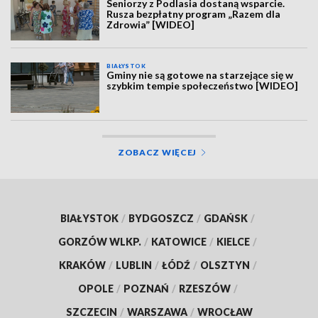
Seniorzy z Podlasia dostaną wsparcie.
Rusza bezpłatny program „Razem dla
Zdrowia” [WIDEO]
BIAŁYSTOK
Gminy nie są gotowe na starzejące się w
szybkim tempie społeczeństwo [WIDEO]
ZOBACZ WIĘCEJ
BIAŁYSTOK
/
BYDGOSZCZ
/
GDAŃSK
/
GORZÓW WLKP.
/
KATOWICE
/
KIELCE
/
KRAKÓW
/
LUBLIN
/
ŁÓDŹ
/
OLSZTYN
/
OPOLE
/
POZNAŃ
/
RZESZÓW
/
SZCZECIN
/
WARSZAWA
/
WROCŁAW