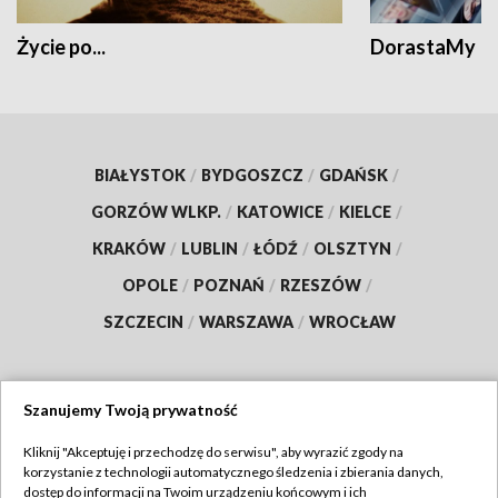
Życie po...
DorastaMy
BIAŁYSTOK
/
BYDGOSZCZ
/
GDAŃSK
/
GORZÓW WLKP.
/
KATOWICE
/
KIELCE
/
KRAKÓW
/
LUBLIN
/
ŁÓDŹ
/
OLSZTYN
/
OPOLE
/
POZNAŃ
/
RZESZÓW
/
SZCZECIN
/
WARSZAWA
/
WROCŁAW
Szanujemy Twoją prywatność
Dołącz do nas:
Kliknij "Akceptuję i przechodzę do serwisu", aby wyrazić zgody na
korzystanie z technologii automatycznego śledzenia i zbierania danych,
TVP
dostęp do informacji na Twoim urządzeniu końcowym i ich