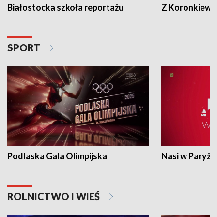
Białostocka szkoła reportażu
Z Koronkiewic
SPORT
Podlaska Gala Olimpijska
Nasi w Paryżu
ROLNICTWO I WIEŚ