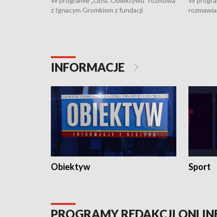
W programie „Gość Obiektywu” rozmowa
W progra
z Ignacym Gromkiem z fundacji
rozmawia
"Przystanek Autyzm" o opiece dorosłych
podlaski
osób autystycznych oraz potrzebie
zabytków 
dziennej i całodobowej opieki.
i naborze
konserwa
INFORMACJE
Obiektyw
Sport
PROGRAMY REDAKCJI ONLIN