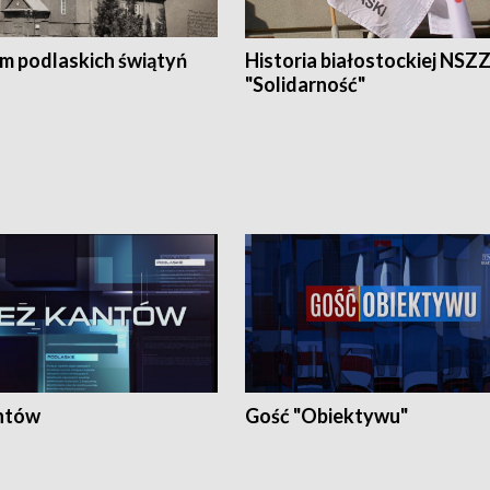
em podlaskich świątyń
Historia białostockiej NSZ
"Solidarność"
ntów
Gość "Obiektywu"