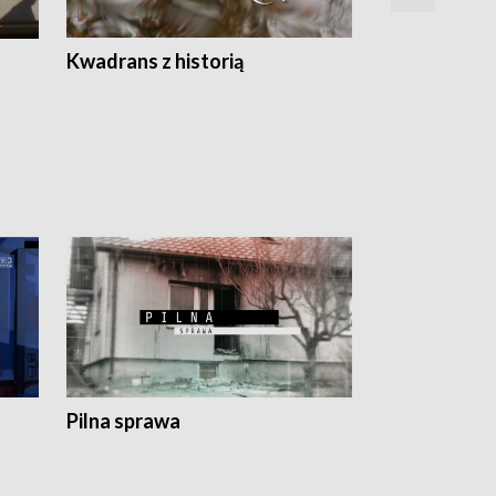
Z
Kwadrans z historią
Kartki z kal
Pilna sprawa