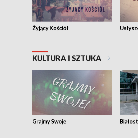
Żyjący Kościół
Usłysz
KULTURA I SZTUKA
Grajmy Swoje
Białost