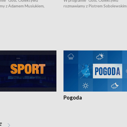
mie "Gość Obiektywu"
W programie "Gość Obiektywu"
my z Adamem Musiukiem,
rozmawiamy z Piotrem Sobolewskim
m wojewódzkim konserwatorem
Towarzystwa Amickus o możliwości
o kondycji zabytków w regionie
wsparcia osób dotkniętych przemocą
 wniosków na prace
działaniu Ośrodka Pomocy Osobom
torskie.
Pokrzywdzonym Przestępstwem.
Pogoda
E