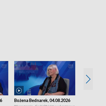
26
Bożena Bednarek, 04.08.2026
dr Katarzyna
03.08.2026