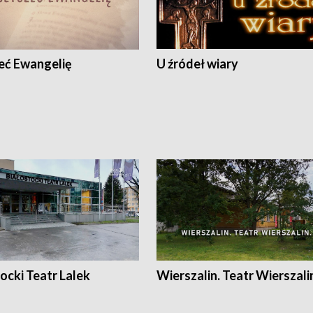
eć Ewangelię
U źródeł wiary
ocki Teatr Lalek
Wierszalin. Teatr Wierszali