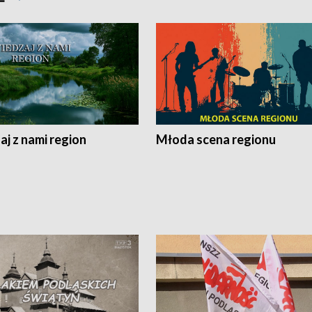
j z nami region
Młoda scena regionu