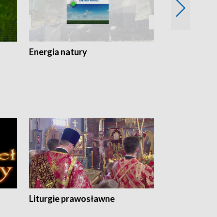
Energia natury
Ogród i nie t
Liturgie prawosławne