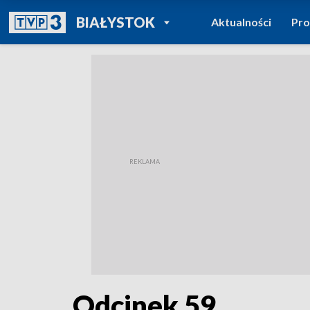
POWRÓT DO
BIAŁYSTOK
Aktualności
Pr
TVP REGIONY
Odcinek 59