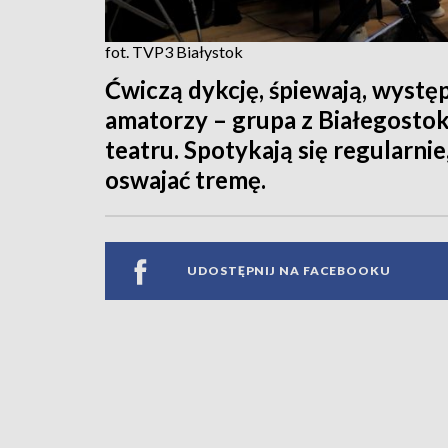
fot. TVP3 Białystok
Ćwiczą dykcję, śpiewają, występ
amatorzy – grupa z Białegostoku
teatru. Spotykają się regularnie
oswajać tremę.
UDOSTĘPNIJ NA FACEBOOKU