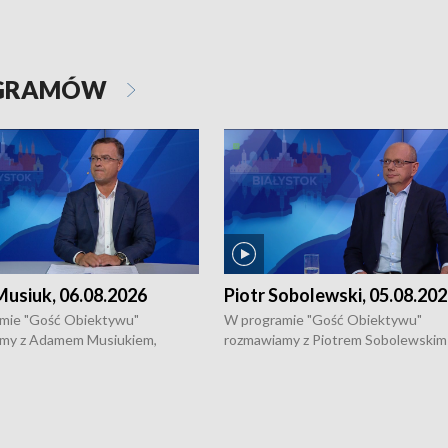
OGRAMÓW
usiuk, 06.08.2026
Piotr Sobolewski, 05.08.20
mie "Gość Obiektywu"
W programie "Gość Obiektywu"
my z Adamem Musiukiem,
rozmawiamy z Piotrem Sobolewskim
m wojewódzkim konserwatorem
Towarzystwa Amickus o możliwości
o kondycji zabytków w regionie
wsparcia osób dotkniętych przemocą
 wniosków na prace
działaniu Ośrodka Pomocy Osobom
torskie.
Pokrzywdzonym Przestępstwem.