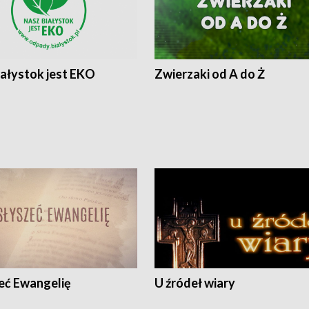
iałystok jest EKO
Zwierzaki od A do Ż
eć Ewangelię
U źródeł wiary