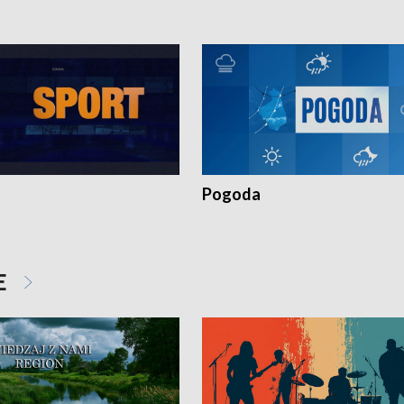
Pogoda
E