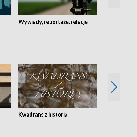
Wywiady, reportaże, relacje
Recepta na...
Z
Kwadrans z historią
Kartki z kal