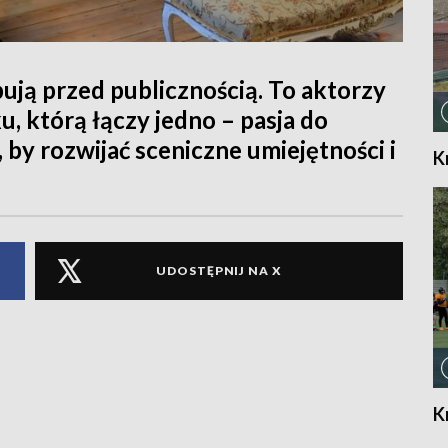
ują przed publicznością. To aktorzy
, którą łączy jedno – pasja do
, by rozwijać sceniczne umiejętności i
K
UDOSTĘPNIJ NA X
K