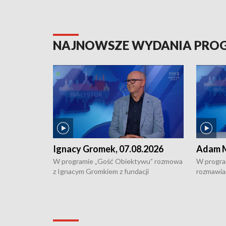
NAJNOWSZE WYDANIA PR
Ignacy Gromek, 07.08.2026
Adam M
W programie „Gość Obiektywu” rozmowa
W progra
z Ignacym Gromkiem z fundacji
rozmawia
"Przystanek Autyzm" o opiece dorosłych
podlaski
osób autystycznych oraz potrzebie
zabytków 
dziennej i całodobowej opieki.
i naborze
konserwa