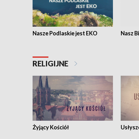
Nasze Podlaskie jest EKO
Nasz B
RELIGIJNE
Żyjący Kościół
Usłysz