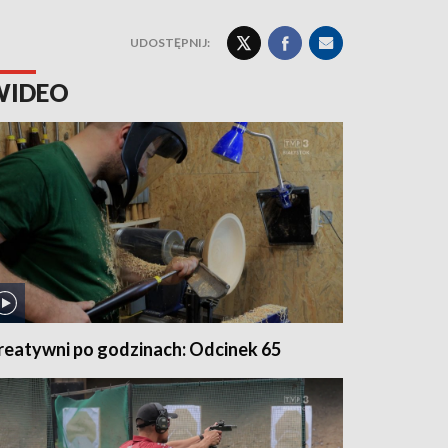
UDOSTĘPNIJ:
WIDEO
reatywni po godzinach: Odcinek 65