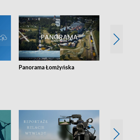
Panorama Łomżyńska
Przegląd suw