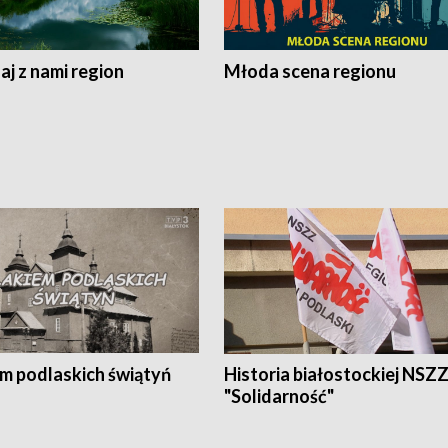
j z nami region
Młoda scena regionu
em podlaskich świątyń
Historia białostockiej NSZ
"Solidarność"