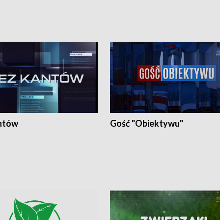
ntów
Gość "Obiektywu"