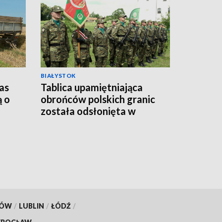
BIAŁYSTOK
as
Tablica upamiętniająca
ą o
obrońców polskich granic
została odsłonięta w
Sejnach [WIDEO]
KÓW
/
LUBLIN
/
ŁÓDŹ
/