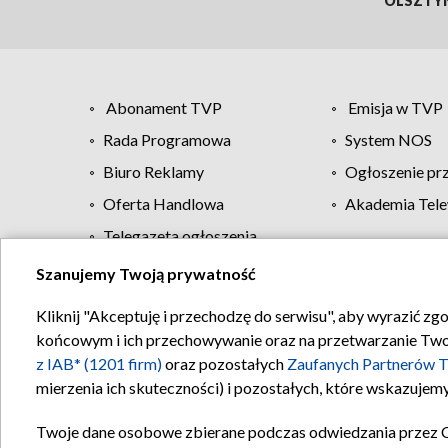
OLSZTY
Abonament TVP
Emisja w TVP
Rada Programowa
System NOS
Biuro Reklamy
Ogłoszenie pr
Oferta Handlowa
Akademia Tele
Telegazeta ogłoszenia
Szanujemy Twoją prywatność
Regulamin TVP
Kliknij "Akceptuję i przechodzę do serwisu", aby wyrazić zg
końcowym i ich przechowywanie oraz na przetwarzanie Twoich
z IAB* (1201 firm)
oraz pozostałych
Zaufanych Partnerów T
mierzenia ich skuteczności) i pozostałych, które wskazujemy
Twoje dane osobowe zbierane podczas odwiedzania przez 