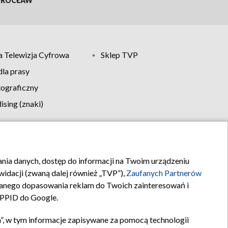
ROCŁAW
 Telewizja Cyfrowa
Sklep TVP
la prasy
tograficzny
sing (znaki)
klamy
Kontakt
rania danych, dostęp do informacji na Twoim urządzeniu
idacji (zwaną dalej również „TVP”),
Zaufanych Partnerów
anego dopasowania reklam do Twoich zainteresowań i
a PPID do Google.
”, w tym informacje zapisywane za pomocą technologii