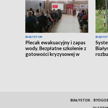
BIAŁYSTOK
BIAŁYS
Plecak ewakuacyjny i zapas
Syste
wody. Bezpłatne szkolenie z
Biały
gotowości kryzysowej w
rozb
Mońkach [WIDEO]
BIAŁYSTOK
/
BYDGO