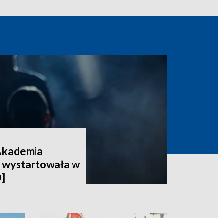
Akademia
 wystartowała w
]