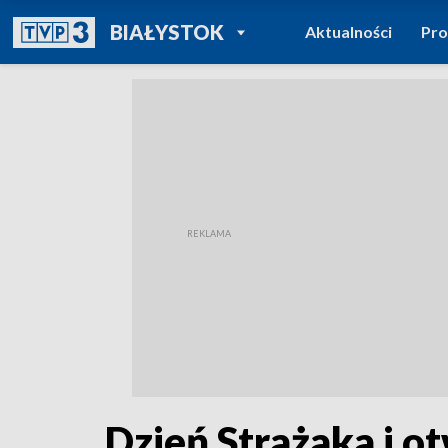
POWRÓT DO
BIAŁYSTOK
Aktualności
Pr
TVP REGIONY
Dzień Strażaka i o