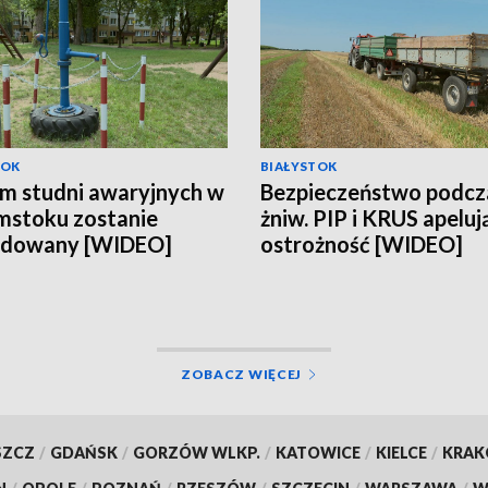
TOK
BIAŁYSTOK
m studni awaryjnych w
Bezpieczeństwo podcz
mstoku zostanie
żniw. PIP i KRUS apeluj
udowany [WIDEO]
ostrożność [WIDEO]
ZOBACZ WIĘCEJ
SZCZ
/
GDAŃSK
/
GORZÓW WLKP.
/
KATOWICE
/
KIELCE
/
KRA