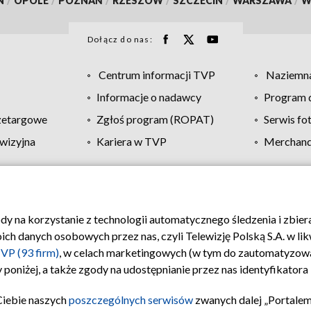
N
/
OPOLE
/
POZNAŃ
/
RZESZÓW
/
SZCZECIN
/
WARSZAWA
/
W
Dołącz do nas:
Centrum informacji TVP
Naziemna
Informacje o nadawcy
Program d
zetargowe
Zgłoś program (ROPAT)
Serwis fo
wizyjna
Kariera w TVP
Merchandi
Polityka prywatności
Moje zgody
Pomoc
Biuro re
ody na korzystanie z technologii automatycznego śledzenia i zbie
 danych osobowych przez nas, czyli Telewizję Polską S.A. w likw
VP (93 firm)
, w celach marketingowych (w tym do zautomatyzow
 poniżej, a także zgody na udostępnianie przez nas identyfikator
Ciebie naszych
poszczególnych serwisów
zwanych dalej „Portalem