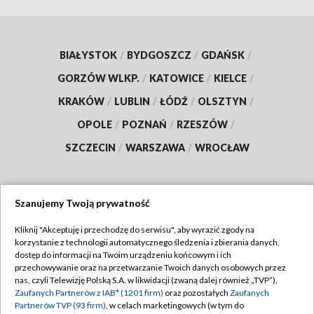
BIAŁYSTOK
/
BYDGOSZCZ
/
GDAŃSK
/
GORZÓW WLKP.
/
KATOWICE
/
KIELCE
/
KRAKÓW
/
LUBLIN
/
ŁÓDŹ
/
OLSZTYN
/
OPOLE
/
POZNAŃ
/
RZESZÓW
/
SZCZECIN
/
WARSZAWA
/
WROCŁAW
Szanujemy Twoją prywatność
Dołącz do nas:
Kliknij "Akceptuję i przechodzę do serwisu", aby wyrazić zgody na
korzystanie z technologii automatycznego śledzenia i zbierania danych,
TVP
dostęp do informacji na Twoim urządzeniu końcowym i ich
Abonament TVP
przechowywanie oraz na przetwarzanie Twoich danych osobowych przez
Regulamin TVP
nas, czyli Telewizję Polską S.A. w likwidacji (zwaną dalej również „TVP”),
Emisja w TVP
Polityka prywatności
Zaufanych Partnerów z IAB* (1201 firm)
oraz pozostałych
Zaufanych
Partnerów TVP (93 firm)
, w celach marketingowych (w tym do
Centrum informacji TVP