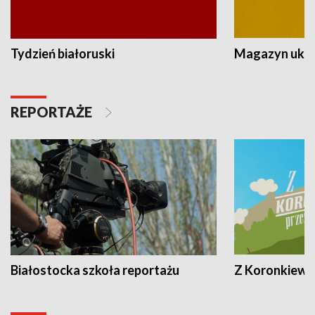
Tydzień białoruski
Magazyn ukra
REPORTAŻE
Białostocka szkoła reportażu
Z Koronkiewic