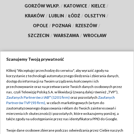
GORZÓW WLKP.
/
KATOWICE
/
KIELCE
/
KRAKÓW
/
LUBLIN
/
ŁÓDŹ
/
OLSZTYN
/
OPOLE
/
POZNAŃ
/
RZESZÓW
/
SZCZECIN
/
WARSZAWA
/
WROCŁAW
Szanujemy Twoją prywatność
Dołącz do nas:
Kliknij "Akceptuję i przechodzę do serwisu", aby wyrazić zgody na
korzystanie z technologii automatycznego śledzenia i zbierania danych,
TVP
dostęp do informacji na Twoim urządzeniu końcowym i ich
Abonament TVP
przechowywanie oraz na przetwarzanie Twoich danych osobowych przez
Regulamin TVP
nas, czyli Telewizję Polską S.A. w likwidacji (zwaną dalej również „TVP”),
Emisja w TVP
Polityka prywatności
Zaufanych Partnerów z IAB* (1201 firm)
oraz pozostałych
Zaufanych
Partnerów TVP (93 firm)
, w celach marketingowych (w tym do
Centrum informacji TVP
Moje zgody
zautomatyzowanego dopasowania reklam do Twoich zainteresowań i
mierzenia ich skuteczności) i pozostałych, które wskazujemy poniżej, a
Naziemna Telewizja Cyfrowa
Pomoc
także zgody na udostępnianie przez nas identyfikatora PPID do Google.
Sklep TVP
Biuro reklamy
Twoje dane osobowe zbierane podczas odwiedzania przez Ciebie naszych