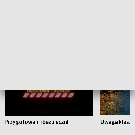
Grajmy Swoje
Białostocki Te
NAUKA I EDUKACJA
Przygotowani i bezpieczni
Uwaga kleszc