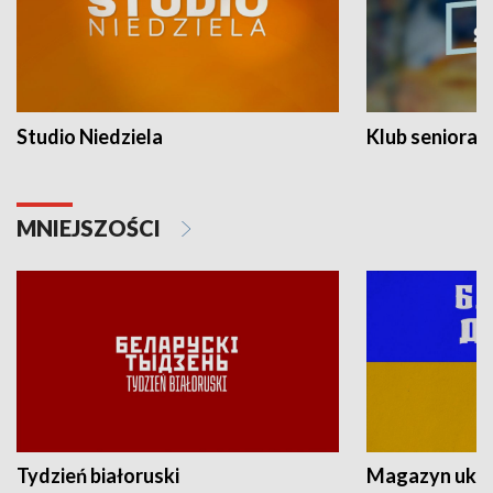
Studio Niedziela
Klub seniora
MNIEJSZOŚCI
Tydzień białoruski
Magazyn ukra