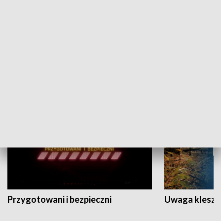
Grajmy Swoje
Białostocki Te
NAUKA I EDUKACJA
Przygotowani i bezpieczni
Uwaga kleszc