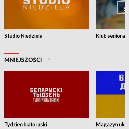
Studio Niedziela
Klub seniora
MNIEJSZOŚCI
Tydzień białoruski
Magazyn ukra