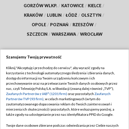
GORZÓW WLKP.
/
KATOWICE
/
KIELCE
/
KRAKÓW
/
LUBLIN
/
ŁÓDŹ
/
OLSZTYN
/
OPOLE
/
POZNAŃ
/
RZESZÓW
/
SZCZECIN
/
WARSZAWA
/
WROCŁAW
Szanujemy Twoją prywatność
Dołącz do nas:
Kliknij "Akceptuję i przechodzę do serwisu", aby wyrazić zgody na
korzystanie z technologii automatycznego śledzenia i zbierania danych,
TVP
dostęp do informacji na Twoim urządzeniu końcowym i ich
Abonament TVP
przechowywanie oraz na przetwarzanie Twoich danych osobowych przez
Regulamin TVP
nas, czyli Telewizję Polską S.A. w likwidacji (zwaną dalej również „TVP”),
Emisja w TVP
Polityka prywatności
Zaufanych Partnerów z IAB* (1201 firm)
oraz pozostałych
Zaufanych
Partnerów TVP (93 firm)
, w celach marketingowych (w tym do
Centrum informacji TVP
Moje zgody
zautomatyzowanego dopasowania reklam do Twoich zainteresowań i
mierzenia ich skuteczności) i pozostałych, które wskazujemy poniżej, a
Naziemna Telewizja Cyfrowa
Pomoc
także zgody na udostępnianie przez nas identyfikatora PPID do Google.
Sklep TVP
Biuro reklamy
Twoje dane osobowe zbierane podczas odwiedzania przez Ciebie naszych