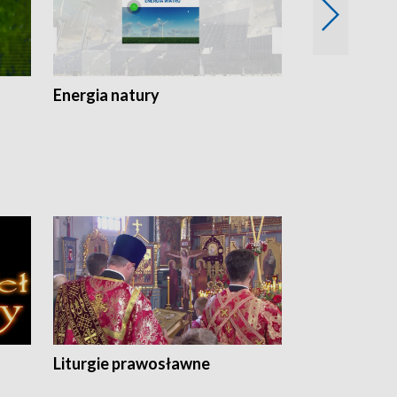
Energia natury
Ogród i nie t
Liturgie prawosławne