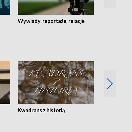
Wywiady, reportaże, relacje
Recepta na...
Z
Kwadrans z historią
Kartki z kal