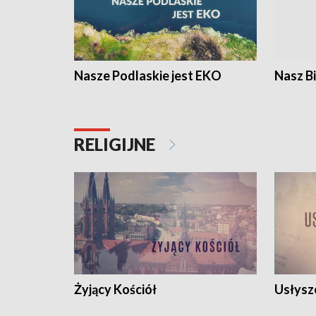
Nasze Podlaskie jest EKO
Nasz B
RELIGIJNE
Żyjący Kościół
Usłysz