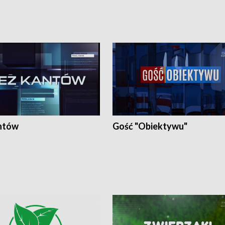
ntów
Gość "Obiektywu"