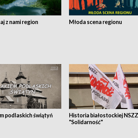
j z nami region
Młoda scena regionu
em podlaskich świątyń
Historia białostockiej NSZ
"Solidarność"