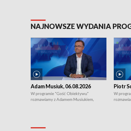
NAJNOWSZE WYDANIA PR
Adam Musiuk, 06.08.2026
Piotr S
W programie "Gość Obiektywu"
W progra
rozmawiamy z Adamem Musiukiem,
rozmawia
podlaskim wojewódzkim konserwatorem
Towarzys
zabytków o kondycji zabytków w regionie
wsparcia 
i naborze wniosków na prace
działani
konserwatorskie.
Pokrzywd