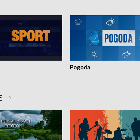
Pogoda
E