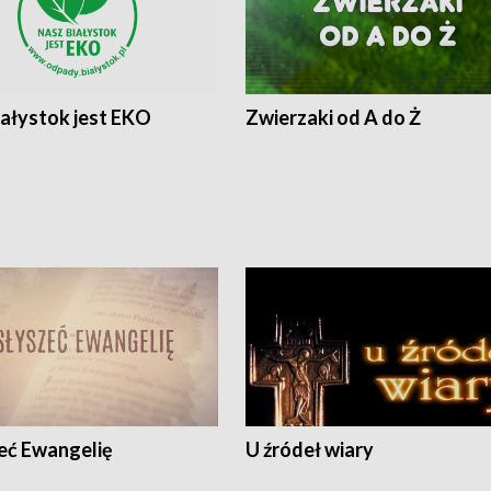
iałystok jest EKO
Zwierzaki od A do Ż
eć Ewangelię
U źródeł wiary