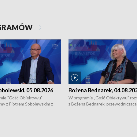
OGRAMÓW
obolewski, 05.08.2026
Bożena Bednarek, 04.08.20
mie "Gość Obiektywu"
W programie „Gość Obiektywu” ro
my z Piotrem Sobolewskim z
z Bożeną Bednarek, przewodnicząca
twa Amickus o możliwościach
Białostockiej Rady Seniorów, o walc
osób dotkniętych przemocą i
samotnością, pomysłach na to jak
u Ośrodka Pomocy Osobom
wyciągać osoby starsze z domów i j
zonym Przestępstwem.
ważne jest to by nie były same.