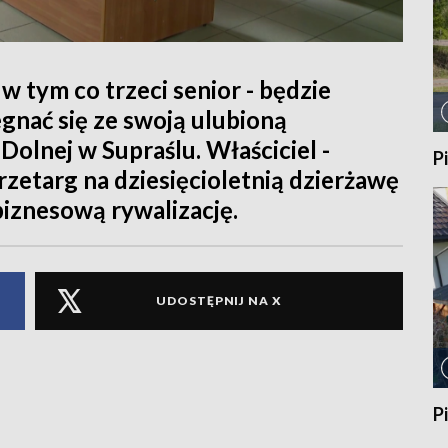
w tym co trzeci senior - będzie
gnać się ze swoją ulubioną
Dolnej w Supraślu. Właściciel -
P
przetarg na dziesięcioletnią dzierżawę
 biznesową rywalizację.
UDOSTĘPNIJ NA X
P