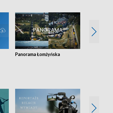
Panorama Łomżyńska
Przegląd suw