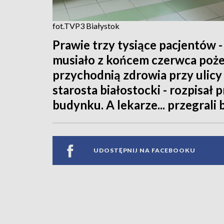
fot.TVP3 Białystok
Prawie trzy tysiące pacjentów - 
musiało z końcem czerwca poże
przychodnią zdrowia przy ulicy 
starosta białostocki - rozpisał 
budynku. A lekarze... przegrali
UDOSTĘPNIJ NA FACEBOOKU