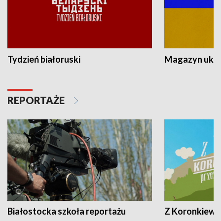
Tydzień białoruski
Magazyn ukra
REPORTAŻE
Białostocka szkoła reportażu
Z Koronkiewic