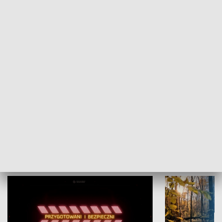
KULTURA I SZTUKA
Grajmy Swoje
Białostocki Te
NAUKA I EDUKACJA