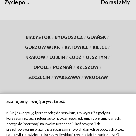
Życie po...
DorastaMy
BIAŁYSTOK
/
BYDGOSZCZ
/
GDAŃSK
/
GORZÓW WLKP.
/
KATOWICE
/
KIELCE
/
KRAKÓW
/
LUBLIN
/
ŁÓDŹ
/
OLSZTYN
/
OPOLE
/
POZNAŃ
/
RZESZÓW
/
SZCZECIN
/
WARSZAWA
/
WROCŁAW
Szanujemy Twoją prywatność
Dołącz do nas:
Kliknij "Akceptuję i przechodzę do serwisu", aby wyrazić zgody na
korzystanie z technologii automatycznego śledzenia i zbierania danych,
TVP
dostęp do informacji na Twoim urządzeniu końcowym i ich
Abonament TVP
przechowywanie oraz na przetwarzanie Twoich danych osobowych przez
Regulamin TVP
nas, czyli Telewizję Polską S.A. w likwidacji (zwaną dalej również „TVP”),