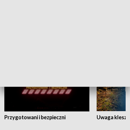
Grajmy Swoje
Białostocki Te
NAUKA I EDUKACJA
Przygotowani i bezpieczni
Uwaga kleszc