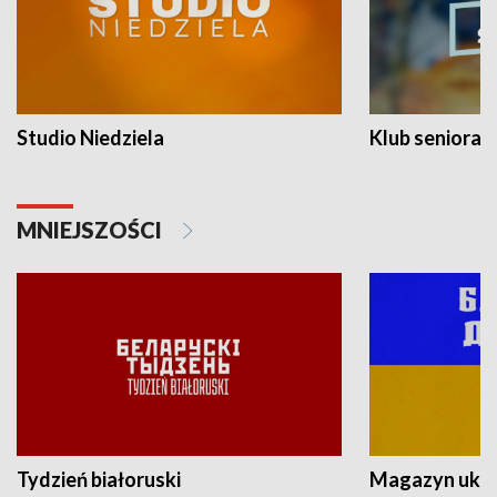
Studio Niedziela
Klub seniora
MNIEJSZOŚCI
Tydzień białoruski
Magazyn ukra