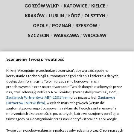
GORZÓW WLKP.
/
KATOWICE
/
KIELCE
/
KRAKÓW
/
LUBLIN
/
ŁÓDŹ
/
OLSZTYN
/
OPOLE
/
POZNAŃ
/
RZESZÓW
/
SZCZECIN
/
WARSZAWA
/
WROCŁAW
Szanujemy Twoją prywatność
Dołącz do nas:
Kliknij "Akceptuję i przechodzę do serwisu", aby wyrazić zgody na
korzystanie z technologii automatycznego śledzenia i zbierania danych,
TVP
dostęp do informacji na Twoim urządzeniu końcowym i ich
Abonament TVP
przechowywanie oraz na przetwarzanie Twoich danych osobowych przez
Regulamin TVP
nas, czyli Telewizję Polską S.A. w likwidacji (zwaną dalej również „TVP”),
Emisja w TVP
Polityka prywatności
Zaufanych Partnerów z IAB* (1201 firm)
oraz pozostałych
Zaufanych
Partnerów TVP (93 firm)
, w celach marketingowych (w tym do
Centrum informacji TVP
Moje zgody
zautomatyzowanego dopasowania reklam do Twoich zainteresowań i
mierzenia ich skuteczności) i pozostałych, które wskazujemy poniżej, a
Naziemna Telewizja Cyfrowa
Pomoc
także zgody na udostępnianie przez nas identyfikatora PPID do Google.
Sklep TVP
Biuro reklamy
Twoje dane osobowe zbierane podczas odwiedzania przez Ciebie naszych