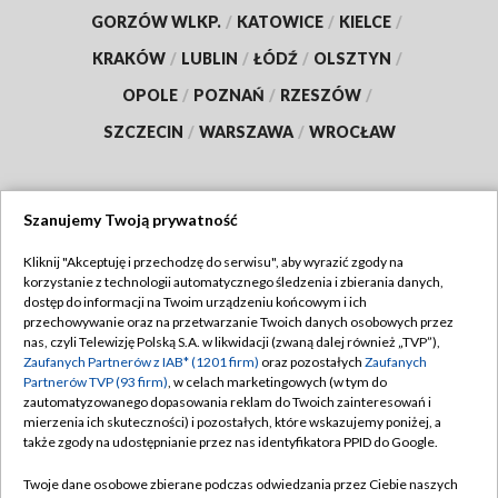
GORZÓW WLKP.
/
KATOWICE
/
KIELCE
/
KRAKÓW
/
LUBLIN
/
ŁÓDŹ
/
OLSZTYN
/
OPOLE
/
POZNAŃ
/
RZESZÓW
/
SZCZECIN
/
WARSZAWA
/
WROCŁAW
Szanujemy Twoją prywatność
Dołącz do nas:
Kliknij "Akceptuję i przechodzę do serwisu", aby wyrazić zgody na
korzystanie z technologii automatycznego śledzenia i zbierania danych,
TVP
dostęp do informacji na Twoim urządzeniu końcowym i ich
Abonament TVP
przechowywanie oraz na przetwarzanie Twoich danych osobowych przez
Regulamin TVP
nas, czyli Telewizję Polską S.A. w likwidacji (zwaną dalej również „TVP”),
Emisja w TVP
Polityka prywatności
Zaufanych Partnerów z IAB* (1201 firm)
oraz pozostałych
Zaufanych
Partnerów TVP (93 firm)
, w celach marketingowych (w tym do
Centrum informacji TVP
Moje zgody
zautomatyzowanego dopasowania reklam do Twoich zainteresowań i
mierzenia ich skuteczności) i pozostałych, które wskazujemy poniżej, a
Naziemna Telewizja Cyfrowa
Pomoc
także zgody na udostępnianie przez nas identyfikatora PPID do Google.
Sklep TVP
Biuro reklamy
Twoje dane osobowe zbierane podczas odwiedzania przez Ciebie naszych