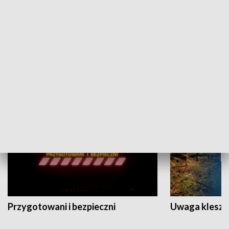
Grajmy Swoje
Białostocki Te
NAUKA I EDUKACJA
Przygotowani i bezpieczni
Uwaga kleszc