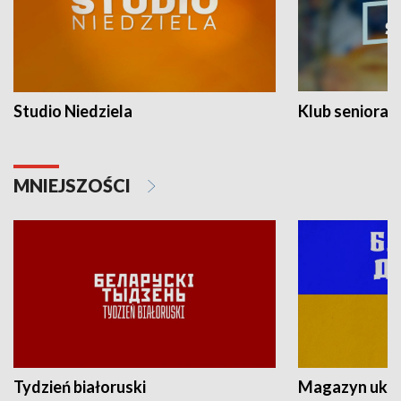
Studio Niedziela
Klub seniora
MNIEJSZOŚCI
Tydzień białoruski
Magazyn ukra