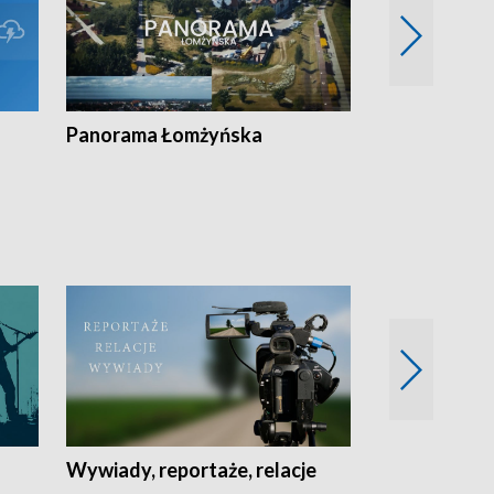
Panorama Łomżyńska
Przegląd suw
Wywiady, reportaże, relacje
Recepta na...