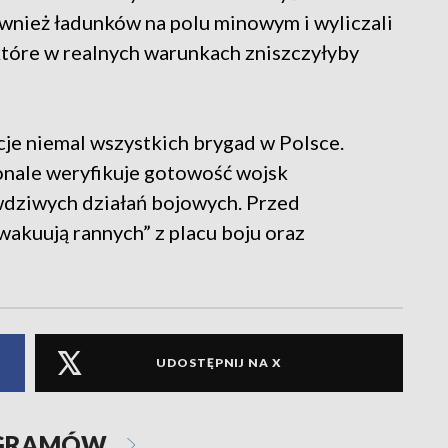
ównież ładunków na polu minowym i wyliczali
tóre w realnych warunkach zniszczyłyby
je niemal wszystkich brygad w Polsce.
konale weryfikuje gotowość wojsk
wdziwych działań bojowych. Przed
akuują rannych” z placu boju oraz
UDOSTĘPNIJ NA X
OGRAMÓW