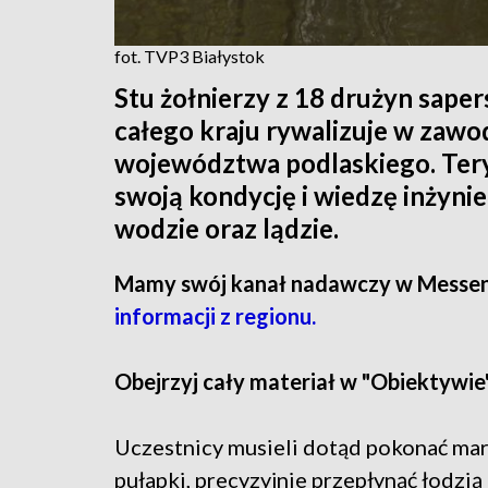
fot. TVP3 Białystok
Stu żołnierzy z 18 drużyn sape
całego kraju rywalizuje w zaw
województwa podlaskiego. Tery
swoją kondycję i wiedzę inżyni
wodzie oraz lądzie.
Mamy swój kanał nadawczy w Messe
informacji z regionu.
Obejrzyj cały materiał w "Obiektywie"
Uczestnicy musieli dotąd pokonać mar
pułapki, precyzyjnie przepłynąć łodzią