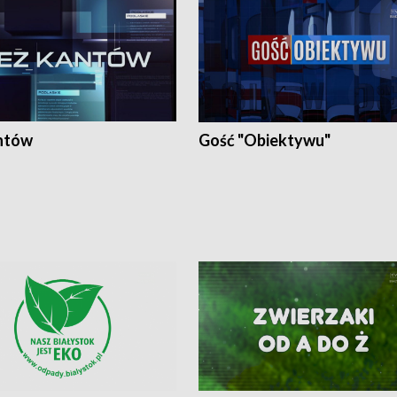
ntów
Gość "Obiektywu"