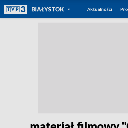
POWRÓT DO
BIAŁYSTOK
Aktualności
Pr
TVP REGIONY
materiał filmowy 