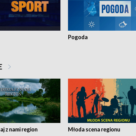
Pogoda
E
j z nami region
Młoda scena regionu