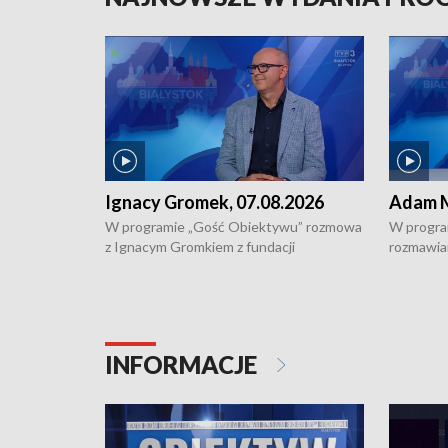
Ignacy Gromek, 07.08.2026
Adam M
W programie „Gość Obiektywu” rozmowa
W progra
z Ignacym Gromkiem z fundacji
rozmawia
"Przystanek Autyzm" o opiece dorosłych
podlaski
osób autystycznych oraz potrzebie
zabytków 
dziennej i całodobowej opieki.
i naborze
konserwa
INFORMACJE