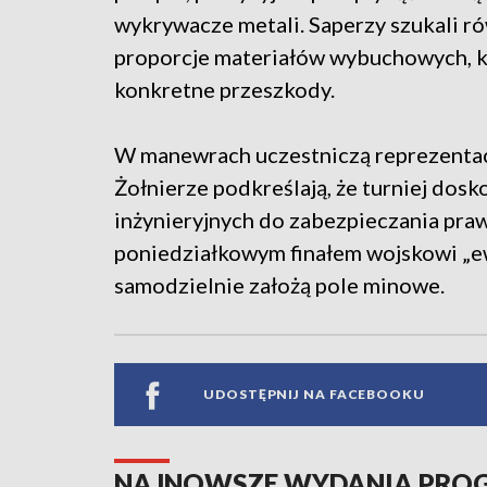
wykrywacze metali. Saperzy szukali r
proporcje materiałów wybuchowych, k
konkretne przeszkody.
W manewrach uczestniczą reprezentac
Żołnierze podkreślają, że turniej dos
inżynieryjnych do zabezpieczania pra
poniedziałkowym finałem wojskowi „ew
samodzielnie założą pole minowe.
UDOSTĘPNIJ NA FACEBOOKU
NAJNOWSZE WYDANIA PR