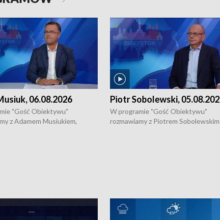
usiuk, 06.08.2026
Piotr Sobolewski, 05.08.20
mie "Gość Obiektywu"
W programie "Gość Obiektywu"
my z Adamem Musiukiem,
rozmawiamy z Piotrem Sobolewskim
m wojewódzkim konserwatorem
Towarzystwa Amickus o możliwości
o kondycji zabytków w regionie
wsparcia osób dotkniętych przemocą
 wniosków na prace
działaniu Ośrodka Pomocy Osobom
torskie.
Pokrzywdzonym Przestępstwem.