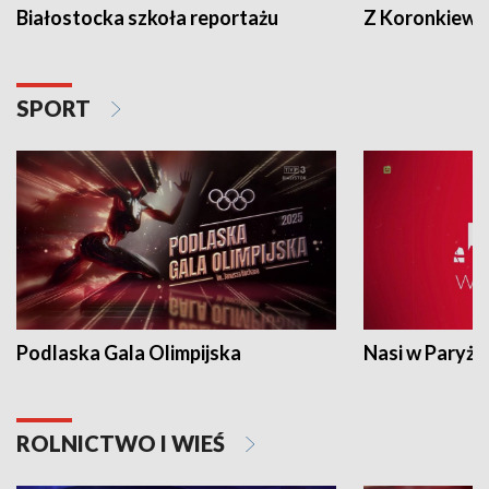
Białostocka szkoła reportażu
Z Koronkiewic
SPORT
Podlaska Gala Olimpijska
Nasi w Paryżu
ROLNICTWO I WIEŚ