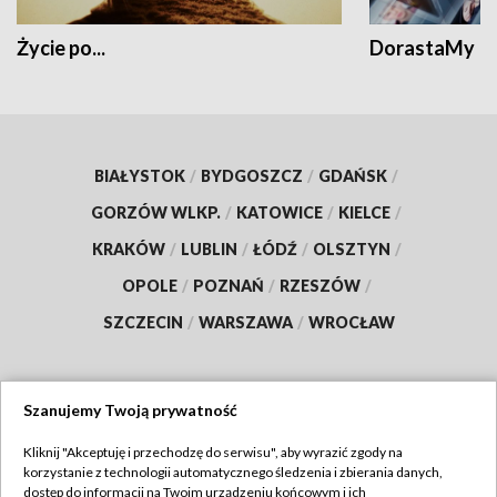
Życie po...
DorastaMy
BIAŁYSTOK
/
BYDGOSZCZ
/
GDAŃSK
/
GORZÓW WLKP.
/
KATOWICE
/
KIELCE
/
KRAKÓW
/
LUBLIN
/
ŁÓDŹ
/
OLSZTYN
/
OPOLE
/
POZNAŃ
/
RZESZÓW
/
SZCZECIN
/
WARSZAWA
/
WROCŁAW
Szanujemy Twoją prywatność
Dołącz do nas:
Kliknij "Akceptuję i przechodzę do serwisu", aby wyrazić zgody na
korzystanie z technologii automatycznego śledzenia i zbierania danych,
TVP
dostęp do informacji na Twoim urządzeniu końcowym i ich