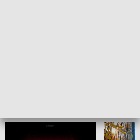
KULTURA I SZTUKA
Grajmy Swoje
Białostocki Te
NAUKA I EDUKACJA