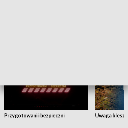
Grajmy Swoje
Białostocki Te
NAUKA I EDUKACJA
Przygotowani i bezpieczni
Uwaga kleszc