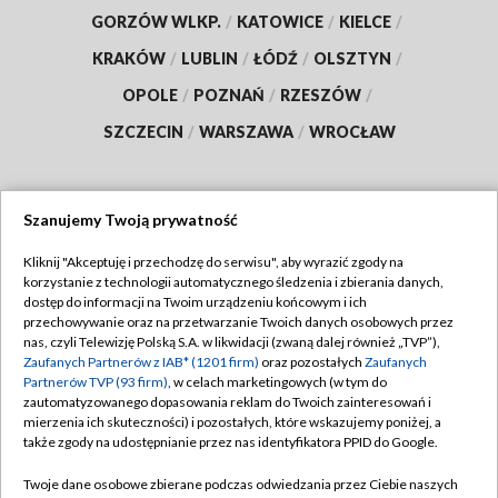
GORZÓW WLKP.
/
KATOWICE
/
KIELCE
/
KRAKÓW
/
LUBLIN
/
ŁÓDŹ
/
OLSZTYN
/
OPOLE
/
POZNAŃ
/
RZESZÓW
/
SZCZECIN
/
WARSZAWA
/
WROCŁAW
Szanujemy Twoją prywatność
Dołącz do nas:
Kliknij "Akceptuję i przechodzę do serwisu", aby wyrazić zgody na
korzystanie z technologii automatycznego śledzenia i zbierania danych,
TVP
dostęp do informacji na Twoim urządzeniu końcowym i ich
Abonament TVP
przechowywanie oraz na przetwarzanie Twoich danych osobowych przez
Regulamin TVP
nas, czyli Telewizję Polską S.A. w likwidacji (zwaną dalej również „TVP”),
Emisja w TVP
Polityka prywatności
Zaufanych Partnerów z IAB* (1201 firm)
oraz pozostałych
Zaufanych
Partnerów TVP (93 firm)
, w celach marketingowych (w tym do
Centrum informacji TVP
Moje zgody
zautomatyzowanego dopasowania reklam do Twoich zainteresowań i
mierzenia ich skuteczności) i pozostałych, które wskazujemy poniżej, a
Naziemna Telewizja Cyfrowa
Pomoc
także zgody na udostępnianie przez nas identyfikatora PPID do Google.
Sklep TVP
Biuro reklamy
Twoje dane osobowe zbierane podczas odwiedzania przez Ciebie naszych