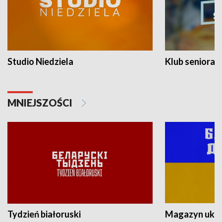
Studio Niedziela
Klub seniora
MNIEJSZOŚCI
Tydzień białoruski
Magazyn ukra