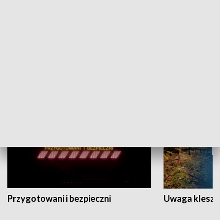
Grajmy Swoje
Białostocki Te
NAUKA I EDUKACJA
Przygotowani i bezpieczni
Uwaga kleszc