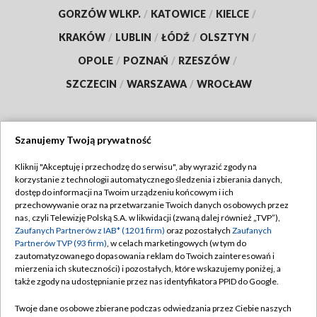
GORZÓW WLKP.
/
KATOWICE
/
KIELCE
/
KRAKÓW
/
LUBLIN
/
ŁÓDŹ
/
OLSZTYN
/
OPOLE
/
POZNAŃ
/
RZESZÓW
/
SZCZECIN
/
WARSZAWA
/
WROCŁAW
Szanujemy Twoją prywatność
Dołącz do nas:
Kliknij "Akceptuję i przechodzę do serwisu", aby wyrazić zgody na
korzystanie z technologii automatycznego śledzenia i zbierania danych,
TVP
dostęp do informacji na Twoim urządzeniu końcowym i ich
Abonament TVP
przechowywanie oraz na przetwarzanie Twoich danych osobowych przez
Regulamin TVP
nas, czyli Telewizję Polską S.A. w likwidacji (zwaną dalej również „TVP”),
Emisja w TVP
Polityka prywatności
Zaufanych Partnerów z IAB* (1201 firm)
oraz pozostałych
Zaufanych
Partnerów TVP (93 firm)
, w celach marketingowych (w tym do
Centrum informacji TVP
Moje zgody
zautomatyzowanego dopasowania reklam do Twoich zainteresowań i
mierzenia ich skuteczności) i pozostałych, które wskazujemy poniżej, a
Naziemna Telewizja Cyfrowa
Pomoc
także zgody na udostępnianie przez nas identyfikatora PPID do Google.
Sklep TVP
Biuro reklamy
Twoje dane osobowe zbierane podczas odwiedzania przez Ciebie naszych