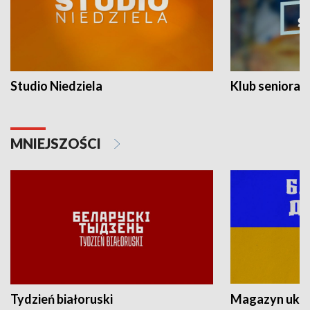
Studio Niedziela
Klub seniora
MNIEJSZOŚCI
Tydzień białoruski
Magazyn ukra