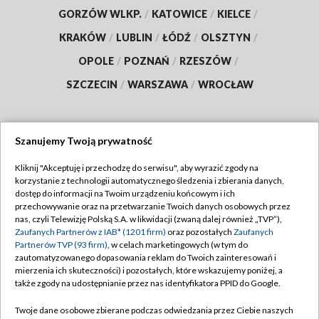
GORZÓW WLKP.
/
KATOWICE
/
KIELCE
/
KRAKÓW
/
LUBLIN
/
ŁÓDŹ
/
OLSZTYN
/
OPOLE
/
POZNAŃ
/
RZESZÓW
/
SZCZECIN
/
WARSZAWA
/
WROCŁAW
Szanujemy Twoją prywatność
Dołącz do nas:
Kliknij "Akceptuję i przechodzę do serwisu", aby wyrazić zgody na
korzystanie z technologii automatycznego śledzenia i zbierania danych,
TVP
dostęp do informacji na Twoim urządzeniu końcowym i ich
Abonament TVP
przechowywanie oraz na przetwarzanie Twoich danych osobowych przez
Regulamin TVP
nas, czyli Telewizję Polską S.A. w likwidacji (zwaną dalej również „TVP”),
Emisja w TVP
Polityka prywatności
Zaufanych Partnerów z IAB* (1201 firm)
oraz pozostałych
Zaufanych
Partnerów TVP (93 firm)
, w celach marketingowych (w tym do
Centrum informacji TVP
Moje zgody
zautomatyzowanego dopasowania reklam do Twoich zainteresowań i
mierzenia ich skuteczności) i pozostałych, które wskazujemy poniżej, a
Naziemna Telewizja Cyfrowa
Pomoc
także zgody na udostępnianie przez nas identyfikatora PPID do Google.
Sklep TVP
Biuro reklamy
Twoje dane osobowe zbierane podczas odwiedzania przez Ciebie naszych