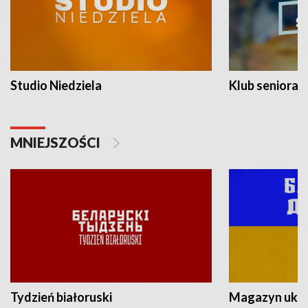
Studio Niedziela
Klub seniora
MNIEJSZOŚCI
Tydzień białoruski
Magazyn ukra