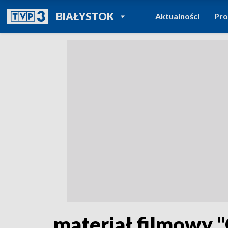
POWRÓT DO
BIAŁYSTOK
Aktualności
Pr
TVP REGIONY
materiał filmowy 