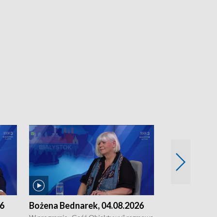
26
Bożena Bednarek, 04.08.2026
dr Katarzyna
03.08.2026