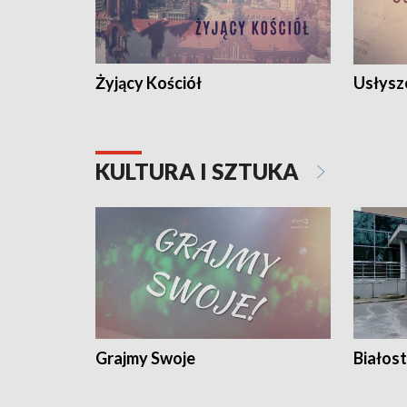
Żyjący Kościół
Usłysz
KULTURA I SZTUKA
Grajmy Swoje
Białost