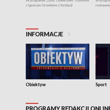
W programie „Gość Obiektywu” rozmowa
W progra
z Ignacym Gromkiem z fundacji
rozmawia
"Przystanek Autyzm" o opiece dorosłych
podlaski
osób autystycznych oraz potrzebie
zabytków 
dziennej i całodobowej opieki.
i naborze
konserwa
INFORMACJE
Obiektyw
Sport
PROGRAMY REDAKCJI ONLIN