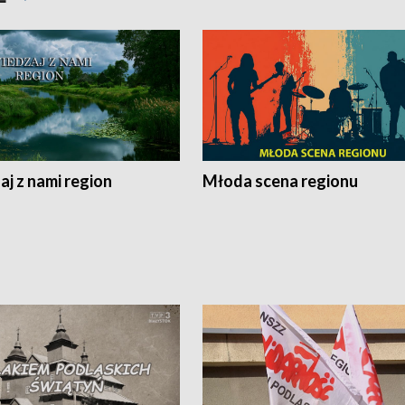
j z nami region
Młoda scena regionu