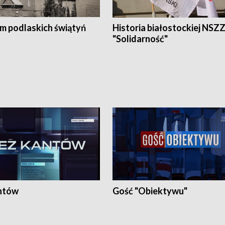
em podlaskich świątyń
Historia białostockiej NSZ
"Solidarność"
ntów
Gość "Obiektywu"