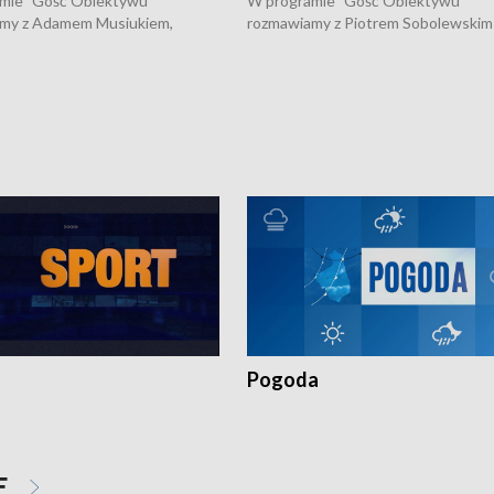
mie "Gość Obiektywu"
W programie "Gość Obiektywu"
my z Adamem Musiukiem,
rozmawiamy z Piotrem Sobolewskim
m wojewódzkim konserwatorem
Towarzystwa Amickus o możliwości
o kondycji zabytków w regionie
wsparcia osób dotkniętych przemocą
 wniosków na prace
działaniu Ośrodka Pomocy Osobom
torskie.
Pokrzywdzonym Przestępstwem.
Pogoda
E