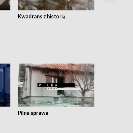
Z
Kwadrans z historią
Kartki z kal
Pilna sprawa