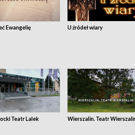
eć Ewangelię
U źródeł wiary
ocki Teatr Lalek
Wierszalin. Teatr Wierszali