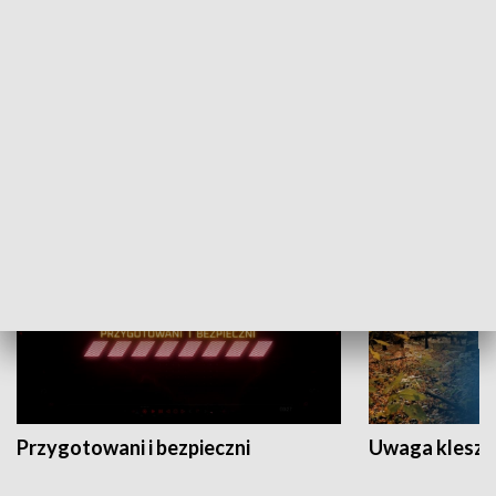
Grajmy Swoje
Białostocki Te
NAUKA I EDUKACJA
Przygotowani i bezpieczni
Uwaga kleszc