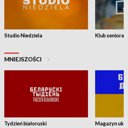
Studio Niedziela
Klub seniora
MNIEJSZOŚCI
Tydzień białoruski
Magazyn ukra