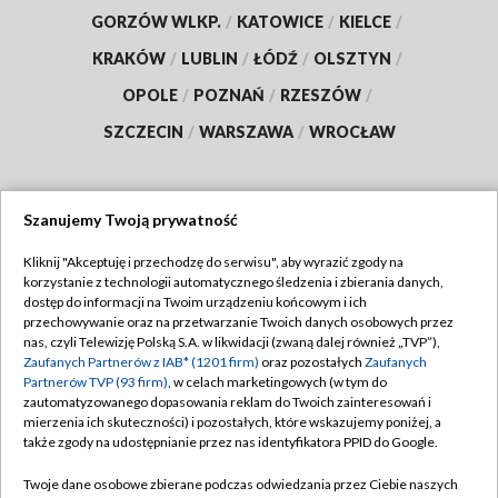
GORZÓW WLKP.
/
KATOWICE
/
KIELCE
/
KRAKÓW
/
LUBLIN
/
ŁÓDŹ
/
OLSZTYN
/
OPOLE
/
POZNAŃ
/
RZESZÓW
/
SZCZECIN
/
WARSZAWA
/
WROCŁAW
Szanujemy Twoją prywatność
Dołącz do nas:
Kliknij "Akceptuję i przechodzę do serwisu", aby wyrazić zgody na
korzystanie z technologii automatycznego śledzenia i zbierania danych,
TVP
dostęp do informacji na Twoim urządzeniu końcowym i ich
Abonament TVP
przechowywanie oraz na przetwarzanie Twoich danych osobowych przez
Regulamin TVP
nas, czyli Telewizję Polską S.A. w likwidacji (zwaną dalej również „TVP”),
Emisja w TVP
Polityka prywatności
Zaufanych Partnerów z IAB* (1201 firm)
oraz pozostałych
Zaufanych
Partnerów TVP (93 firm)
, w celach marketingowych (w tym do
Centrum informacji TVP
Moje zgody
zautomatyzowanego dopasowania reklam do Twoich zainteresowań i
mierzenia ich skuteczności) i pozostałych, które wskazujemy poniżej, a
Naziemna Telewizja Cyfrowa
Pomoc
także zgody na udostępnianie przez nas identyfikatora PPID do Google.
Sklep TVP
Biuro reklamy
Twoje dane osobowe zbierane podczas odwiedzania przez Ciebie naszych