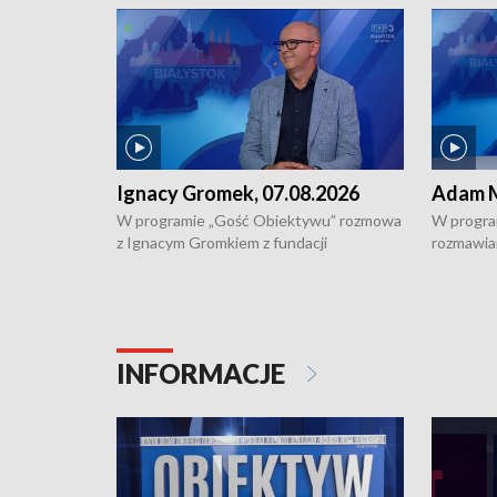
Ignacy Gromek, 07.08.2026
Adam M
W programie „Gość Obiektywu” rozmowa
W progra
z Ignacym Gromkiem z fundacji
rozmawia
"Przystanek Autyzm" o opiece dorosłych
podlaski
osób autystycznych oraz potrzebie
zabytków 
dziennej i całodobowej opieki.
i naborze
konserwa
INFORMACJE