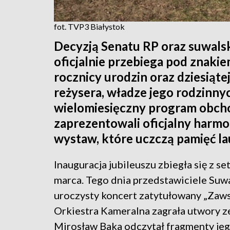
fot. TVP3 Białystok
Decyzją Senatu RP oraz suwalsk
oficjalnie przebiega pod znakie
rocznicy urodzin oraz dziesiąte
reżysera, władze jego rodzinn
wielomiesięczny program obch
zaprezentowali oficjalny harmo
wystaw, które uczczą pamięć l
Inauguracja jubileuszu zbiegła się z s
marca. Tego dnia przedstawiciele Suw
uroczysty koncert zatytułowany „Zawsz
Orkiestra Kameralna zagrała utwory ze
Mirosław Baka odczytał fragmenty jeg