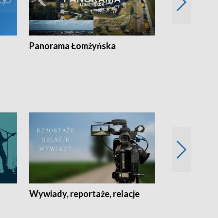
Panorama Łomżyńska
Przegląd suw
Wywiady, reportaże, relacje
Recepta na...