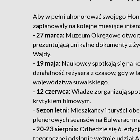
Aby w pełni uhonorować swojego Hono
zaplanowały na kolejne miesiące inte
- 27 marca:
Muzeum Okręgowe otworzy 
prezentującą unikalne dokumenty z ży
Wajdy.
- 19 maja:
Naukowcy spotkają się na k
działalność reżysera z czasów, gdy w
województwa suwalskiego.
- 12 czerwca:
Władze zorganizują spo
krytykiem filmowym.
-
Sezon letni:
Mieszkańcy i turyści obe
plenerowych seansów na Bulwarach na
- 20-23 sierpnia:
Odbędzie się 6. edyc
tegorocznej odsłonie weźmie udział Al