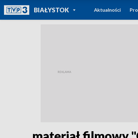
POWRÓT DO
BIAŁYSTOK
Aktualności
Pr
TVP REGIONY
materiał filmowy 