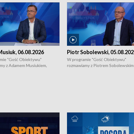
usiuk, 06.08.2026
Piotr Sobolewski, 05.08.20
mie "Gość Obiektywu"
W programie "Gość Obiektywu"
my z Adamem Musiukiem,
rozmawiamy z Piotrem Sobolewskim
m wojewódzkim konserwatorem
Towarzystwa Amickus o możliwości
o kondycji zabytków w regionie
wsparcia osób dotkniętych przemocą
 wniosków na prace
działaniu Ośrodka Pomocy Osobom
torskie.
Pokrzywdzonym Przestępstwem.