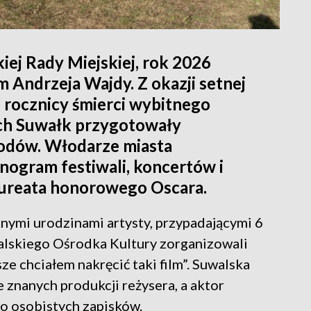
iej Rady Miejskiej, rok 2026
m Andrzeja Wajdy. Z okazji setnej
j rocznicy śmierci wybitnego
ych Suwałk przygotowały
odów. Włodarze miasta
nogram festiwali, koncertów i
aureata honorowego Oscara.
etnymi urodzinami artysty, przypadającymi 6
alskiego Ośrodka Kultury zorganizowali
e chciałem nakręcić taki film”. Suwalska
 znanych produkcji reżysera, a aktor
o osobistych zapisków.