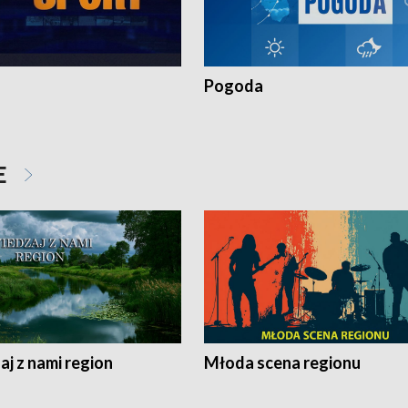
Pogoda
E
j z nami region
Młoda scena regionu