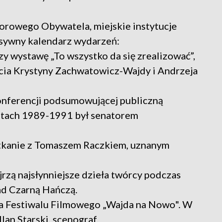
rowego Obywatela, miejskie instytucje
nsywny kalendarz wydarzeń:
wystawę „To wszystko da się zrealizować”,
cia Krystyny Zachwatowicz-Wajdy i Andrzeja
onferencji podsumowującej publiczną
 latach 1989-1991 był senatorem
tkanie z Tomaszem Raczkiem, uznanym
jrzą najsłynniejsze dzieła twórcy podczas
d Czarną Hańczą.
ja Festiwalu Filmowego „Wajda na Nowo". W
lan Starski, scenograf.