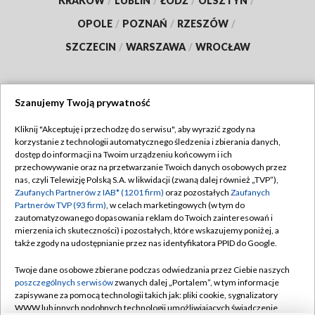
KRAKÓW
/
LUBLIN
/
ŁÓDŹ
/
OLSZTYN
/
OPOLE
/
POZNAŃ
/
RZESZÓW
/
SZCZECIN
/
WARSZAWA
/
WROCŁAW
Szanujemy Twoją prywatność
Dołącz do nas:
Kliknij "Akceptuję i przechodzę do serwisu", aby wyrazić zgody na
korzystanie z technologii automatycznego śledzenia i zbierania danych,
TVP
dostęp do informacji na Twoim urządzeniu końcowym i ich
Abonament TVP
przechowywanie oraz na przetwarzanie Twoich danych osobowych przez
Regulamin TVP
nas, czyli Telewizję Polską S.A. w likwidacji (zwaną dalej również „TVP”),
Emisja w TVP
Polityka prywatności
Zaufanych Partnerów z IAB* (1201 firm)
oraz pozostałych
Zaufanych
Partnerów TVP (93 firm)
, w celach marketingowych (w tym do
Centrum informacji TVP
Moje zgody
zautomatyzowanego dopasowania reklam do Twoich zainteresowań i
mierzenia ich skuteczności) i pozostałych, które wskazujemy poniżej, a
Naziemna Telewizja Cyfrowa
Pomoc
także zgody na udostępnianie przez nas identyfikatora PPID do Google.
Sklep TVP
Biuro reklamy
Twoje dane osobowe zbierane podczas odwiedzania przez Ciebie naszych
Rada Programowa
Kontakt
poszczególnych serwisów
zwanych dalej „Portalem”, w tym informacje
zapisywane za pomocą technologii takich jak: pliki cookie, sygnalizatory
System NOS
WWW lub innych podobnych technologii umożliwiających świadczenie