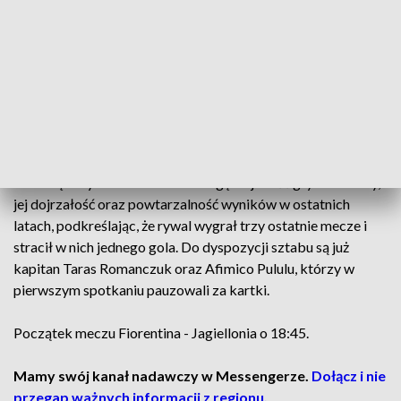
bramki padły po przerwie, w tym jedna z rzutu wolnego i
jedna z rzutu karnego. Na listę strzelców wpisali się Luca
Ranieri, Rolando Mandragora oraz Roberto Piccoli.
Podczas konferencji prasowej we Florencji trener zaznaczył,
że kluczowe jest budowanie mentalności zespołu, który chce
wygrywać niezależnie od okoliczności. Ocenił, że zadanie
było trudne już przed pierwszym meczem, a po jego wyniku
stało się arcytrudne. Zwrócił uwagę na jakość gry Fiorentiny,
jej dojrzałość oraz powtarzalność wyników w ostatnich
latach, podkreślając, że rywal wygrał trzy ostatnie mecze i
stracił w nich jednego gola. Do dyspozycji sztabu są już
kapitan Taras Romanczuk oraz Afimico Pululu, którzy w
pierwszym spotkaniu pauzowali za kartki.
Początek meczu Fiorentina - Jagiellonia o 18:45.
Mamy swój kanał nadawczy w Messengerze.
Dołącz i nie
przegap ważnych informacji z regionu.