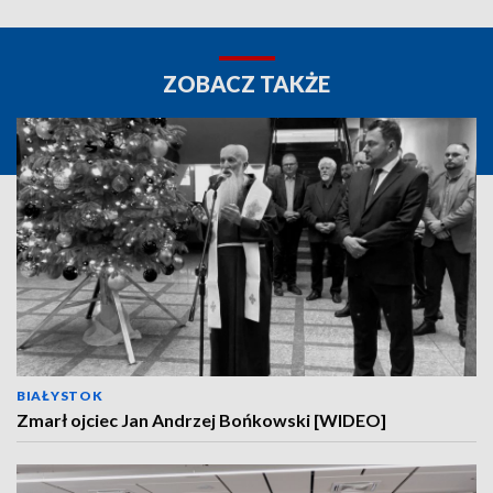
ZOBACZ TAKŻE
BIAŁYSTOK
Zmarł ojciec Jan Andrzej Bońkowski [WIDEO]