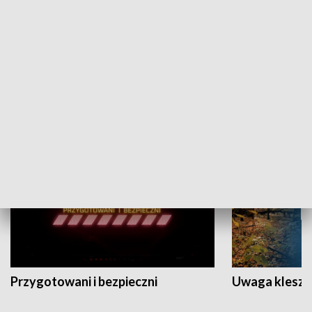
Grajmy Swoje
Białostocki Te
NAUKA I EDUKACJA
Przygotowani i bezpieczni
Uwaga kleszc