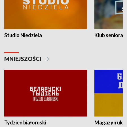
Studio Niedziela
Klub seniora
MNIEJSZOŚCI
Tydzień białoruski
Magazyn ukra