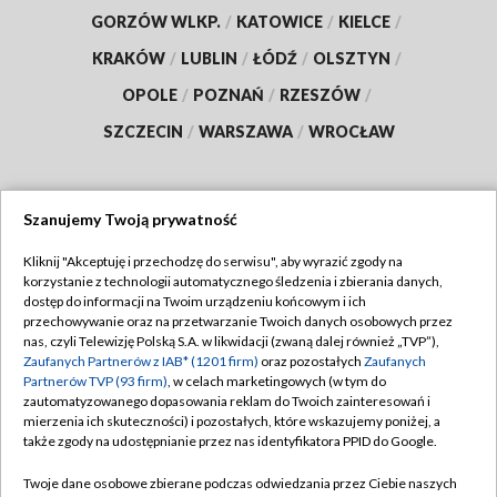
GORZÓW WLKP.
/
KATOWICE
/
KIELCE
/
KRAKÓW
/
LUBLIN
/
ŁÓDŹ
/
OLSZTYN
/
OPOLE
/
POZNAŃ
/
RZESZÓW
/
SZCZECIN
/
WARSZAWA
/
WROCŁAW
Szanujemy Twoją prywatność
Dołącz do nas:
Kliknij "Akceptuję i przechodzę do serwisu", aby wyrazić zgody na
korzystanie z technologii automatycznego śledzenia i zbierania danych,
TVP
dostęp do informacji na Twoim urządzeniu końcowym i ich
Abonament TVP
przechowywanie oraz na przetwarzanie Twoich danych osobowych przez
Regulamin TVP
nas, czyli Telewizję Polską S.A. w likwidacji (zwaną dalej również „TVP”),
Emisja w TVP
Polityka prywatności
Zaufanych Partnerów z IAB* (1201 firm)
oraz pozostałych
Zaufanych
Partnerów TVP (93 firm)
, w celach marketingowych (w tym do
Centrum informacji TVP
Moje zgody
zautomatyzowanego dopasowania reklam do Twoich zainteresowań i
mierzenia ich skuteczności) i pozostałych, które wskazujemy poniżej, a
Naziemna Telewizja Cyfrowa
Pomoc
także zgody na udostępnianie przez nas identyfikatora PPID do Google.
Sklep TVP
Biuro reklamy
Twoje dane osobowe zbierane podczas odwiedzania przez Ciebie naszych