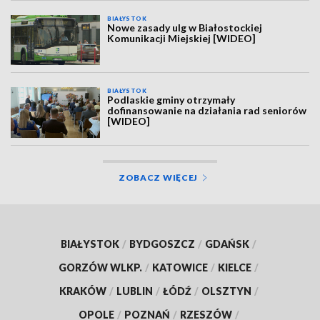
BIAŁYSTOK
Nowe zasady ulg w Białostockiej
Komunikacji Miejskiej [WIDEO]
BIAŁYSTOK
Podlaskie gminy otrzymały
dofinansowanie na działania rad seniorów
[WIDEO]
ZOBACZ WIĘCEJ
BIAŁYSTOK
/
BYDGOSZCZ
/
GDAŃSK
/
GORZÓW WLKP.
/
KATOWICE
/
KIELCE
/
KRAKÓW
/
LUBLIN
/
ŁÓDŹ
/
OLSZTYN
/
OPOLE
/
POZNAŃ
/
RZESZÓW
/