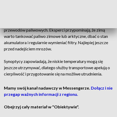
Najbardziej ucierpieli kierowcy samochodów z silnikiem
diesla. Niskie temperatury powodowały wytrącanie się
parafiny w paliwie, co prowadziło do zapychania filtrów i
przewodów paliwowych. Eksperci przypominają, że zimą
warto tankować paliwo zimowe lub arktyczne, dbać o stan
akumulatora i regularnie wymieniać filtry. Najlepiej jeszcze
przed nadejściem mrozów.
Synoptycy zapowiadają, że niskie temperatury mogą się
jeszcze utrzymywać, dlatego służby transportowe apelują o
cierpliwość i przygotowanie się na możliwe utrudnienia.
Mamy swój kanał nadawczy w Messengerze.
Dołącz i nie
przegap ważnych informacji z regionu.
Obejrzyj cały materiał w "Obiektywie".