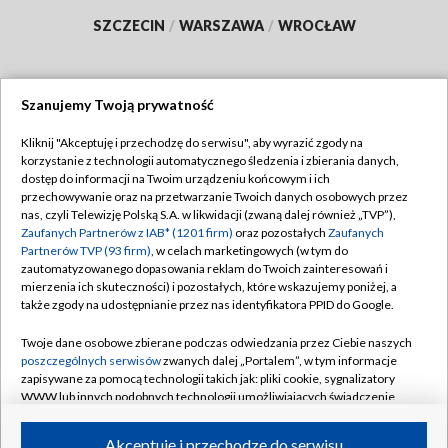
SZCZECIN
/
WARSZAWA
/
WROCŁAW
Szanujemy Twoją prywatność
Dołącz do nas:
Kliknij "Akceptuję i przechodzę do serwisu", aby wyrazić zgody na
korzystanie z technologii automatycznego śledzenia i zbierania danych,
TVP
dostęp do informacji na Twoim urządzeniu końcowym i ich
Abonament TVP
przechowywanie oraz na przetwarzanie Twoich danych osobowych przez
Regulamin TVP
nas, czyli Telewizję Polską S.A. w likwidacji (zwaną dalej również „TVP”),
Emisja w TVP
Polityka prywatności
Zaufanych Partnerów z IAB* (1201 firm)
oraz pozostałych
Zaufanych
Partnerów TVP (93 firm)
, w celach marketingowych (w tym do
Centrum informacji TVP
Moje zgody
zautomatyzowanego dopasowania reklam do Twoich zainteresowań i
mierzenia ich skuteczności) i pozostałych, które wskazujemy poniżej, a
Naziemna Telewizja Cyfrowa
Pomoc
także zgody na udostępnianie przez nas identyfikatora PPID do Google.
Sklep TVP
Biuro reklamy
Twoje dane osobowe zbierane podczas odwiedzania przez Ciebie naszych
Rada Programowa
Kontakt
poszczególnych serwisów
zwanych dalej „Portalem”, w tym informacje
zapisywane za pomocą technologii takich jak: pliki cookie, sygnalizatory
System NOS
WWW lub innych podobnych technologii umożliwiających świadczenie
dopasowanych i bezpiecznych usług, personalizację treści oraz reklam,
Informacje o nadawcy
Kanały
udostępnianie funkcji mediów społecznościowych oraz analizowanie
Akceptuję i przechodzę do serwisu