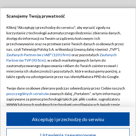
Szanujemy Twoją prywatność
Dołącz do nas:
Kliknij "Akceptuję i przechodzę do serwisu", aby wyrazić zgody na
korzystanie z technologii automatycznego śledzenia i zbierania danych,
TVP
dostęp do informacji na Twoim urządzeniu końcowym i ich
Abonament TVP
przechowywanie oraz na przetwarzanie Twoich danych osobowych przez
Regulamin TVP
nas, czyli Telewizję Polską S.A. w likwidacji (zwaną dalej również „TVP”),
Emisja w TVP
Polityka prywatności
Zaufanych Partnerów z IAB* (1201 firm)
oraz pozostałych
Zaufanych
Partnerów TVP (93 firm)
, w celach marketingowych (w tym do
Centrum informacji TVP
Moje zgody
zautomatyzowanego dopasowania reklam do Twoich zainteresowań i
mierzenia ich skuteczności) i pozostałych, które wskazujemy poniżej, a
Naziemna Telewizja Cyfrowa
Pomoc
także zgody na udostępnianie przez nas identyfikatora PPID do Google.
Sklep TVP
Biuro reklamy
Twoje dane osobowe zbierane podczas odwiedzania przez Ciebie naszych
Rada Programowa
Kontakt
poszczególnych serwisów
zwanych dalej „Portalem”, w tym informacje
zapisywane za pomocą technologii takich jak: pliki cookie, sygnalizatory
System NOS
WWW lub innych podobnych technologii umożliwiających świadczenie
dopasowanych i bezpiecznych usług, personalizację treści oraz reklam,
Informacje o nadawcy
Kanały
udostępnianie funkcji mediów społecznościowych oraz analizowanie
Akceptuję i przechodzę do serwisu
ruchu w Internecie.
Program dla prasy
©2026 Telewizja Polska S.A. w likwidacji
Biuro Reklamy
Twoje dane osobowe zbierane podczas odwiedzania przez Ciebie
Ustawienia zaawansowane