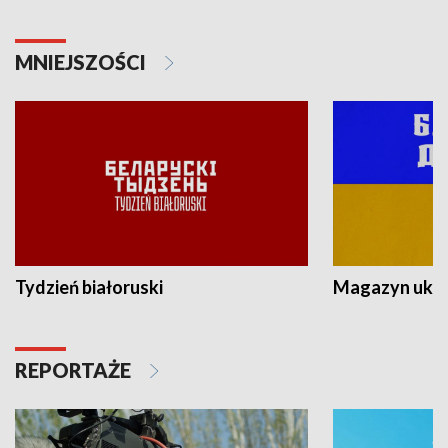
MNIEJSZOŚCI
Tydzień białoruski
Magazyn ukra
REPORTAŻE