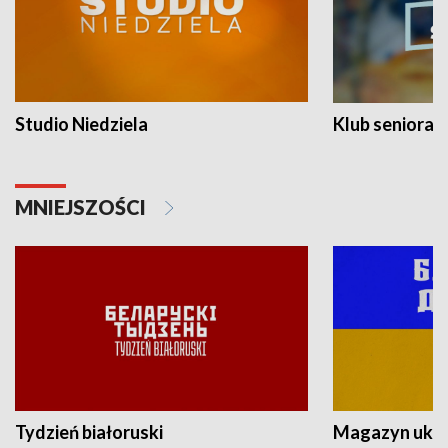
Studio Niedziela
Klub seniora
MNIEJSZOŚCI
Tydzień białoruski
Magazyn ukra