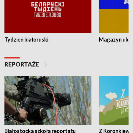
Tydzień białoruski
Magazyn ukra
REPORTAŻE
Białostocka szkoła reportażu
Z Koronkiewic