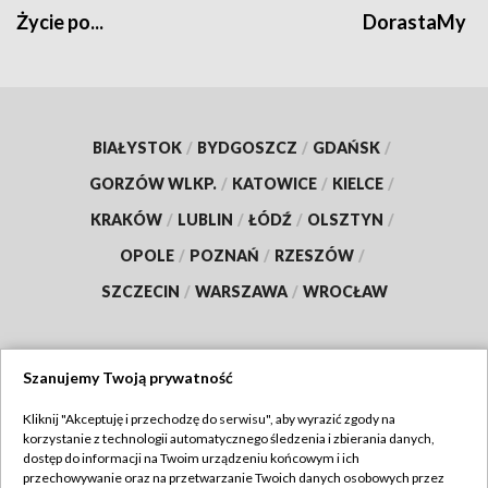
Życie po...
DorastaMy
BIAŁYSTOK
/
BYDGOSZCZ
/
GDAŃSK
/
GORZÓW WLKP.
/
KATOWICE
/
KIELCE
/
KRAKÓW
/
LUBLIN
/
ŁÓDŹ
/
OLSZTYN
/
OPOLE
/
POZNAŃ
/
RZESZÓW
/
SZCZECIN
/
WARSZAWA
/
WROCŁAW
Szanujemy Twoją prywatność
Dołącz do nas:
Kliknij "Akceptuję i przechodzę do serwisu", aby wyrazić zgody na
korzystanie z technologii automatycznego śledzenia i zbierania danych,
TVP
dostęp do informacji na Twoim urządzeniu końcowym i ich
Abonament TVP
przechowywanie oraz na przetwarzanie Twoich danych osobowych przez
Regulamin TVP