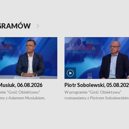
OGRAMÓW
usiuk, 06.08.2026
Piotr Sobolewski, 05.08.20
mie "Gość Obiektywu"
W programie "Gość Obiektywu"
my z Adamem Musiukiem,
rozmawiamy z Piotrem Sobolewskim
m wojewódzkim konserwatorem
Towarzystwa Amickus o możliwości
o kondycji zabytków w regionie
wsparcia osób dotkniętych przemocą
 wniosków na prace
działaniu Ośrodka Pomocy Osobom
torskie.
Pokrzywdzonym Przestępstwem.