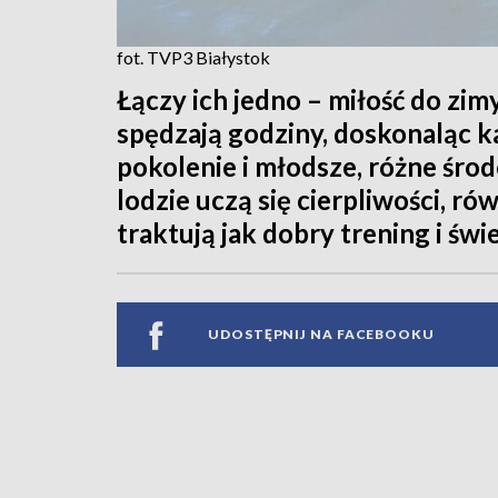
fot. TVP3 Białystok
Łączy ich jedno – miłość do zimy
spędzają godziny, doskonaląc ka
pokolenie i młodsze, różne śro
lodzie uczą się cierpliwości, ró
traktują jak dobry trening i św
UDOSTĘPNIJ NA FACEBOOKU