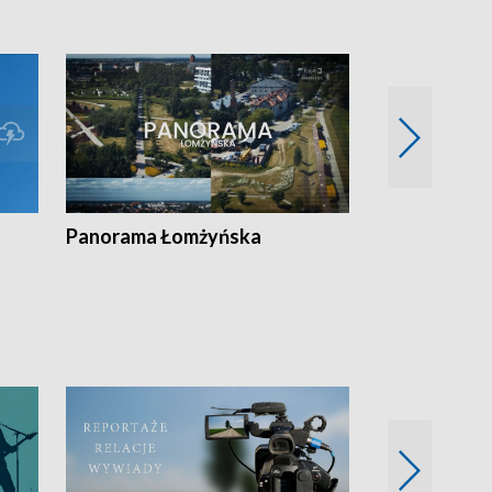
Panorama Łomżyńska
Przegląd suw