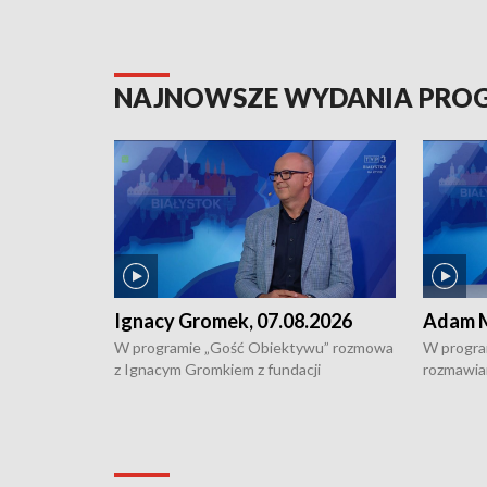
NAJNOWSZE WYDANIA PR
Ignacy Gromek, 07.08.2026
Adam M
W programie „Gość Obiektywu” rozmowa
W progra
z Ignacym Gromkiem z fundacji
rozmawia
"Przystanek Autyzm" o opiece dorosłych
podlaski
osób autystycznych oraz potrzebie
zabytków 
dziennej i całodobowej opieki.
i naborze
konserwa