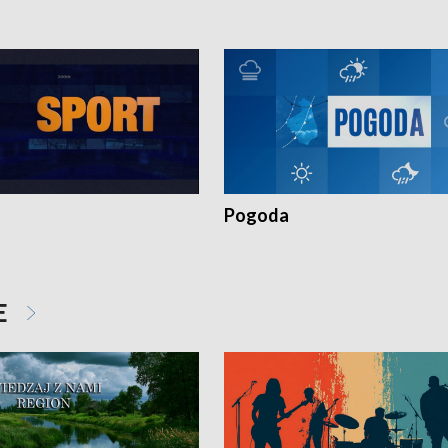
Pogoda
E