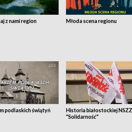
j z nami region
Młoda scena regionu
em podlaskich świątyń
Historia białostockiej NSZ
"Solidarność"