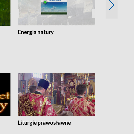
Energia natury
Ogród i nie t
Liturgie prawosławne