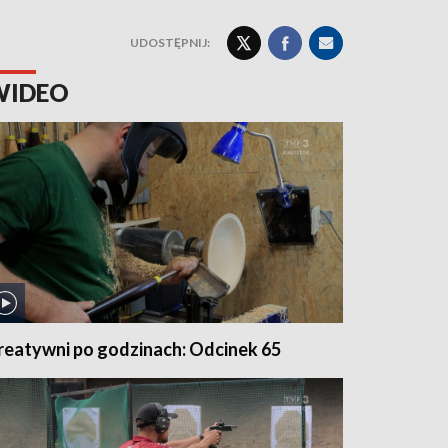
UDOSTĘPNIJ:
WIDEO
reatywni po godzinach: Odcinek 65