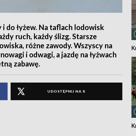
 i do łyżew. Na taflach lodowisk
żdy ruch, każdy ślizg. Starsze
dowiska, różne zawody. Wszyscy na
K
wnowagi i odwagi, a jazdę na łyżwach
ietną zabawę.
UDOSTĘPNIJ NA X
K