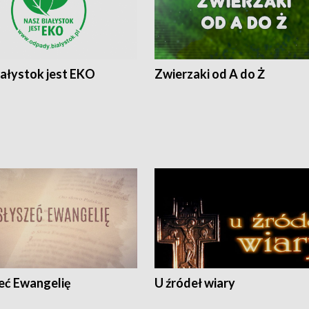
iałystok jest EKO
Zwierzaki od A do Ż
eć Ewangelię
U źródeł wiary