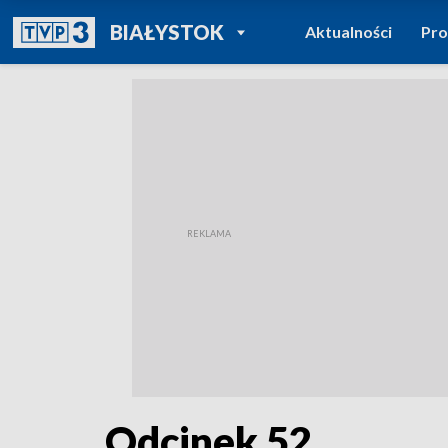
POWRÓT DO
BIAŁYSTOK
Aktualności
Pr
TVP REGIONY
Odcinek 52