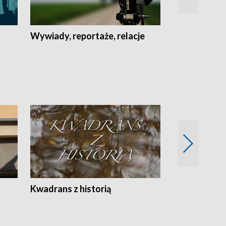
Wywiady, reportaże, relacje
Recepta na...
Z
Kwadrans z historią
Kartki z kal