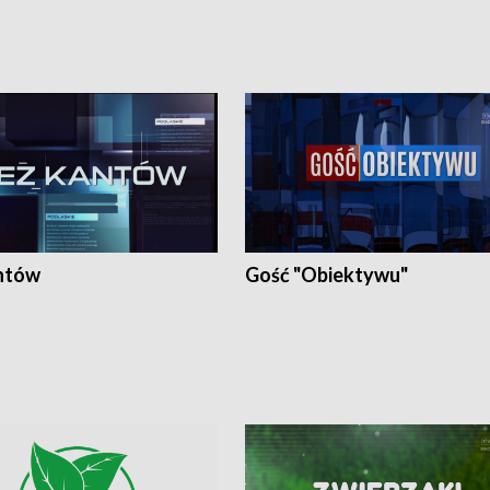
ntów
Gość "Obiektywu"