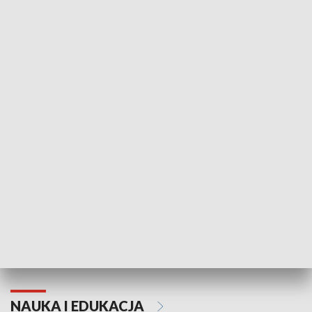
Żyjący Kościół
KULTURA I SZTUKA
Grajmy Swoje
Białostocki Te
NAUKA I EDUKACJA