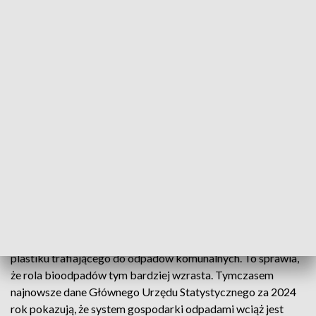
wymaganych poziomów recyklingu. W Podlaskiem tylko
połowa z 80 gmin wiejskich spełnia obecnie unijne normy. Jak
podkreślają urzędnicy, odpowiednie ujęcie bioodpadów w
sprawozdawczości może pozwolić uniknąć wysokich kar
finansowych.
Podczas szkolenia samorządowcy w małych grupach
ćwiczyli wypełnianie sprawozdań za 2025 rok. Eksperci
zwracali uwagę, że na terenach wiejskich duże ilości
skoszonej trawy, liści czy odpadów roślinnych z posesji mogą
być zaliczane do poziomu recyklingu, jeśli zostaną
prawidłowo wyliczone i wykazane w dokumentach.
Sytuację dodatkowo komplikuje wprowadzenie systemu
kaucyjnego od października 2025 roku, który zmniejszy ilość
plastiku trafiającego do odpadów komunalnych. To sprawia,
że rola bioodpadów tym bardziej wzrasta. Tymczasem
najnowsze dane Głównego Urzędu Statystycznego za 2024
rok pokazują, że system gospodarki odpadami wciąż jest