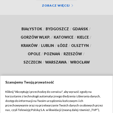
ZOBACZ WIĘCEJ
BIAŁYSTOK
/
BYDGOSZCZ
/
GDAŃSK
/
GORZÓW WLKP.
/
KATOWICE
/
KIELCE
/
KRAKÓW
/
LUBLIN
/
ŁÓDŹ
/
OLSZTYN
/
OPOLE
/
POZNAŃ
/
RZESZÓW
/
SZCZECIN
/
WARSZAWA
/
WROCŁAW
Szanujemy Twoją prywatność
Dołącz do nas:
Kliknij "Akceptuję i przechodzę do serwisu", aby wyrazić zgody na
korzystanie z technologii automatycznego śledzenia i zbierania danych,
TVP
dostęp do informacji na Twoim urządzeniu końcowym i ich
Abonament TVP
przechowywanie oraz na przetwarzanie Twoich danych osobowych przez
Regulamin TVP
nas, czyli Telewizję Polską S.A. w likwidacji (zwaną dalej również „TVP”),