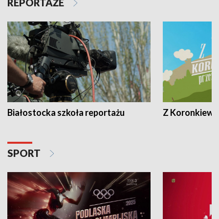
REPORTAŻE
Białostocka szkoła reportażu
Z Koronkiewic
SPORT