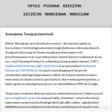
OPOLE
/
POZNAŃ
/
RZESZÓW
/
SZCZECIN
/
WARSZAWA
/
WROCŁAW
Szanujemy Twoją prywatność
Dołącz do nas:
Kliknij "Akceptuję i przechodzę do serwisu", aby wyrazić zgody na
korzystanie z technologii automatycznego śledzenia i zbierania danych,
TVP
dostęp do informacji na Twoim urządzeniu końcowym i ich
Abonament TVP
przechowywanie oraz na przetwarzanie Twoich danych osobowych przez
Regulamin TVP
nas, czyli Telewizję Polską S.A. w likwidacji (zwaną dalej również „TVP”),
Emisja w TVP
Polityka prywatności
Zaufanych Partnerów z IAB* (1201 firm)
oraz pozostałych
Zaufanych
Partnerów TVP (93 firm)
, w celach marketingowych (w tym do
Centrum informacji TVP
Moje zgody
zautomatyzowanego dopasowania reklam do Twoich zainteresowań i
mierzenia ich skuteczności) i pozostałych, które wskazujemy poniżej, a
Naziemna Telewizja Cyfrowa
Pomoc
także zgody na udostępnianie przez nas identyfikatora PPID do Google.
Sklep TVP
Biuro reklamy
Twoje dane osobowe zbierane podczas odwiedzania przez Ciebie naszych
Rada Programowa
Kontakt
poszczególnych serwisów
zwanych dalej „Portalem”, w tym informacje
zapisywane za pomocą technologii takich jak: pliki cookie, sygnalizatory
System NOS
WWW lub innych podobnych technologii umożliwiających świadczenie
dopasowanych i bezpiecznych usług, personalizację treści oraz reklam,