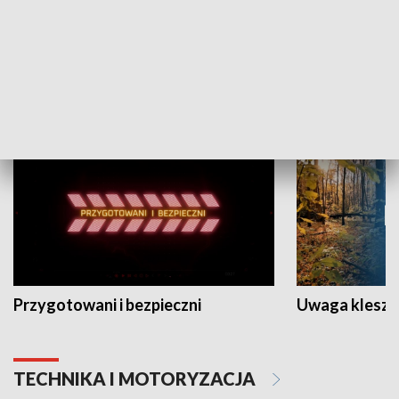
Grajmy Swoje
Białostocki Te
NAUKA I EDUKACJA
Przygotowani i bezpieczni
Uwaga kleszc
TECHNIKA I MOTORYZACJA