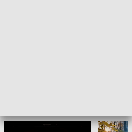
KULTURA I SZTUKA
Grajmy Swoje
Białostocki Te
NAUKA I EDUKACJA