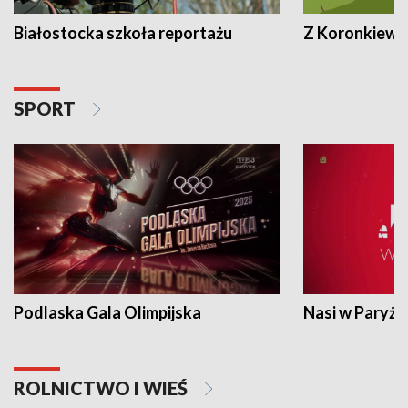
Białostocka szkoła reportażu
Z Koronkiewic
SPORT
Podlaska Gala Olimpijska
Nasi w Paryżu
ROLNICTWO I WIEŚ