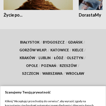
Życie po...
DorastaMy
BIAŁYSTOK
/
BYDGOSZCZ
/
GDAŃSK
/
GORZÓW WLKP.
/
KATOWICE
/
KIELCE
/
KRAKÓW
/
LUBLIN
/
ŁÓDŹ
/
OLSZTYN
/
OPOLE
/
POZNAŃ
/
RZESZÓW
/
SZCZECIN
/
WARSZAWA
/
WROCŁAW
Szanujemy Twoją prywatność
Dołącz do nas:
Kliknij "Akceptuję i przechodzę do serwisu", aby wyrazić zgody na
korzystanie z technologii automatycznego śledzenia i zbierania danych,