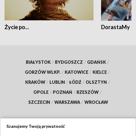
Życie po...
DorastaMy
BIAŁYSTOK
/
BYDGOSZCZ
/
GDAŃSK
/
GORZÓW WLKP.
/
KATOWICE
/
KIELCE
/
KRAKÓW
/
LUBLIN
/
ŁÓDŹ
/
OLSZTYN
/
OPOLE
/
POZNAŃ
/
RZESZÓW
/
SZCZECIN
/
WARSZAWA
/
WROCŁAW
Szanujemy Twoją prywatność
Dołącz do nas: