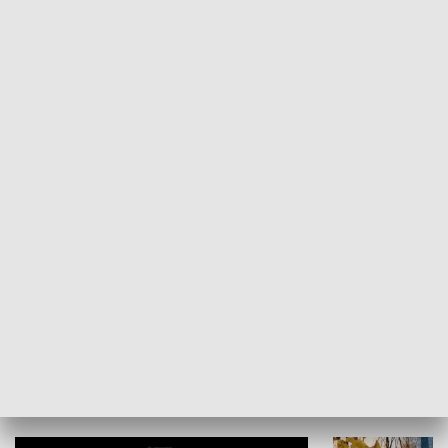
Żyjący Kościół
Usłyszeć Ewa
KULTURA I SZTUKA
Grajmy Swoje
Białostocki Te
NAUKA I EDUKACJA