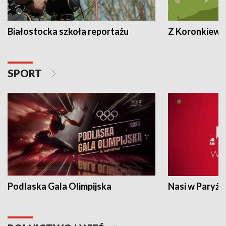
Białostocka szkoła reportażu
Z Koronkiewic
SPORT
Podlaska Gala Olimpijska
Nasi w Paryżu