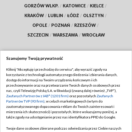
GORZÓW WLKP.
/
KATOWICE
/
KIELCE
/
KRAKÓW
/
LUBLIN
/
ŁÓDŹ
/
OLSZTYN
/
OPOLE
/
POZNAŃ
/
RZESZÓW
/
SZCZECIN
/
WARSZAWA
/
WROCŁAW
Szanujemy Twoją prywatność
Dołącz do nas:
Kliknij "Akceptuję i przechodzę do serwisu", aby wyrazić zgody na
korzystanie z technologii automatycznego śledzenia i zbierania danych,
TVP
dostęp do informacji na Twoim urządzeniu końcowym i ich
Abonament TVP
przechowywanie oraz na przetwarzanie Twoich danych osobowych przez
Regulamin TVP
nas, czyli Telewizję Polską S.A. w likwidacji (zwaną dalej również „TVP”),
Emisja w TVP
Polityka prywatności
Zaufanych Partnerów z IAB* (1201 firm)
oraz pozostałych
Zaufanych
Partnerów TVP (93 firm)
, w celach marketingowych (w tym do
Centrum informacji TVP
Moje zgody
zautomatyzowanego dopasowania reklam do Twoich zainteresowań i
mierzenia ich skuteczności) i pozostałych, które wskazujemy poniżej, a
Naziemna Telewizja Cyfrowa
Pomoc
także zgody na udostępnianie przez nas identyfikatora PPID do Google.
Sklep TVP
Biuro reklamy
Twoje dane osobowe zbierane podczas odwiedzania przez Ciebie naszych