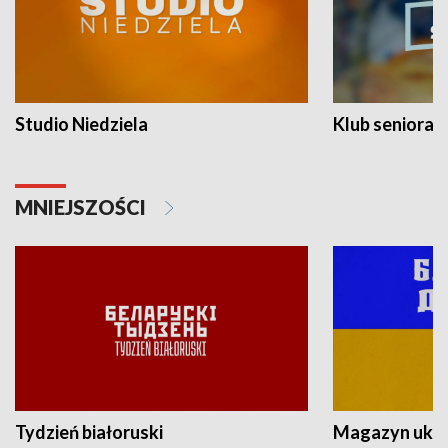
Studio Niedziela
Klub seniora
MNIEJSZOŚCI
Tydzień białoruski
Magazyn ukra