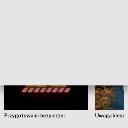
Grajmy Swoje
Białostocki Te
NAUKA I EDUKACJA
Przygotowani i bezpieczni
Uwaga kleszc