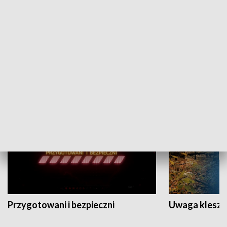
Grajmy Swoje
Białostocki Te
NAUKA I EDUKACJA
Przygotowani i bezpieczni
Uwaga kleszc