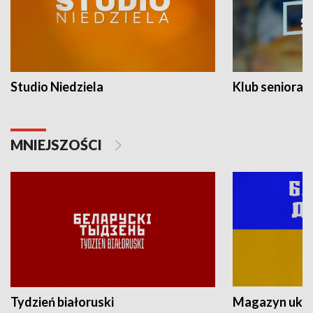
Studio Niedziela
Klub seniora
MNIEJSZOŚCI
Tydzień białoruski
Magazyn ukra