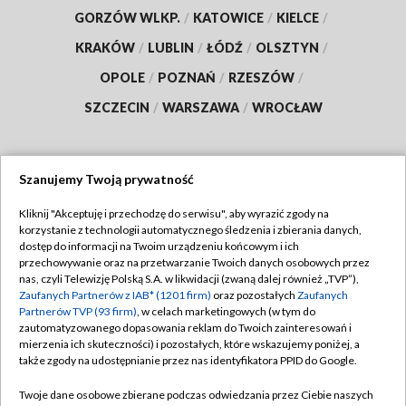
GORZÓW WLKP.
/
KATOWICE
/
KIELCE
/
KRAKÓW
/
LUBLIN
/
ŁÓDŹ
/
OLSZTYN
/
OPOLE
/
POZNAŃ
/
RZESZÓW
/
SZCZECIN
/
WARSZAWA
/
WROCŁAW
Szanujemy Twoją prywatność
Dołącz do nas:
Kliknij "Akceptuję i przechodzę do serwisu", aby wyrazić zgody na
korzystanie z technologii automatycznego śledzenia i zbierania danych,
TVP
dostęp do informacji na Twoim urządzeniu końcowym i ich
Abonament TVP
przechowywanie oraz na przetwarzanie Twoich danych osobowych przez
Regulamin TVP
nas, czyli Telewizję Polską S.A. w likwidacji (zwaną dalej również „TVP”),
Emisja w TVP
Polityka prywatności
Zaufanych Partnerów z IAB* (1201 firm)
oraz pozostałych
Zaufanych
Partnerów TVP (93 firm)
, w celach marketingowych (w tym do
Centrum informacji TVP
Moje zgody
zautomatyzowanego dopasowania reklam do Twoich zainteresowań i
mierzenia ich skuteczności) i pozostałych, które wskazujemy poniżej, a
Naziemna Telewizja Cyfrowa
Pomoc
także zgody na udostępnianie przez nas identyfikatora PPID do Google.
Sklep TVP
Biuro reklamy
Twoje dane osobowe zbierane podczas odwiedzania przez Ciebie naszych