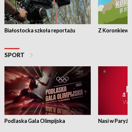
Białostocka szkoła reportażu
Z Koronkiewic
SPORT
Podlaska Gala Olimpijska
Nasi w Paryżu