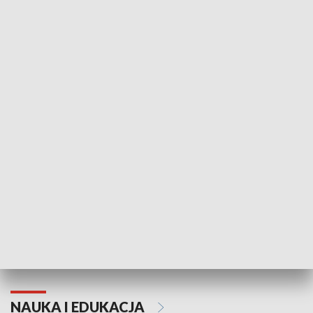
Żyjący Kościół
Usłyszeć Ewa
KULTURA I SZTUKA
Grajmy Swoje
Białostocki Te
NAUKA I EDUKACJA