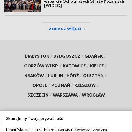
wsparcie Ochotniczych Straży Pożarnych
[WIDEO]
ZOBACZ WIĘCEJ
BIAŁYSTOK
/
BYDGOSZCZ
/
GDAŃSK
/
GORZÓW WLKP.
/
KATOWICE
/
KIELCE
/
KRAKÓW
/
LUBLIN
/
ŁÓDŹ
/
OLSZTYN
/
OPOLE
/
POZNAŃ
/
RZESZÓW
/
SZCZECIN
/
WARSZAWA
/
WROCŁAW
Szanujemy Twoją prywatność
Dołącz do nas:
Kliknij "Akceptuję i przechodzę do serwisu", aby wyrazić zgody na