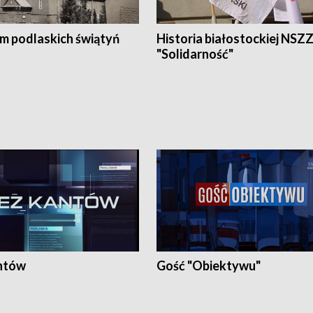
em podlaskich świątyń
Historia białostockiej NSZ
"Solidarność"
ntów
Gość "Obiektywu"