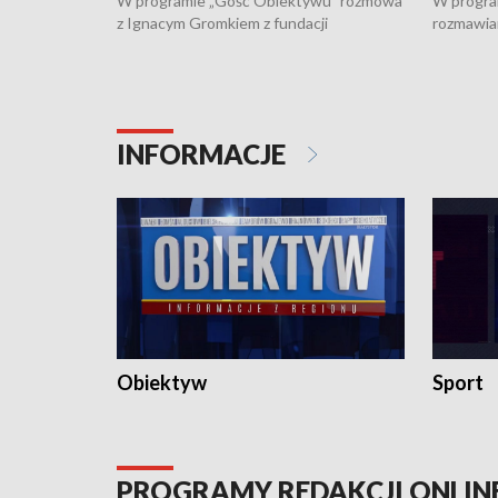
W programie „Gość Obiektywu” rozmowa
W progra
z Ignacym Gromkiem z fundacji
rozmawia
"Przystanek Autyzm" o opiece dorosłych
podlaski
osób autystycznych oraz potrzebie
zabytków 
dziennej i całodobowej opieki.
i naborze
konserwa
INFORMACJE
Obiektyw
Sport
PROGRAMY REDAKCJI ONLIN