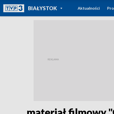
POWRÓT DO
BIAŁYSTOK
Aktualności
Pr
TVP REGIONY
materiał filmowy 