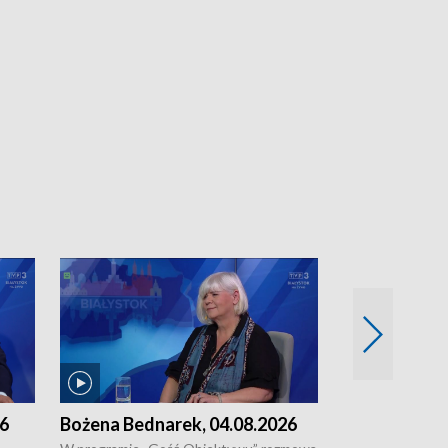
26
Bożena Bednarek, 04.08.2026
dr Katarzyna
03.08.2026