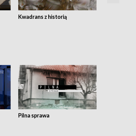
Z
Kwadrans z historią
Kartki z kal
Pilna sprawa