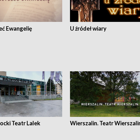
eć Ewangelię
U źródeł wiary
ocki Teatr Lalek
Wierszalin. Teatr Wierszali