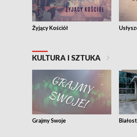
Żyjący Kościół
Usłysz
KULTURA I SZTUKA
Grajmy Swoje
Białost