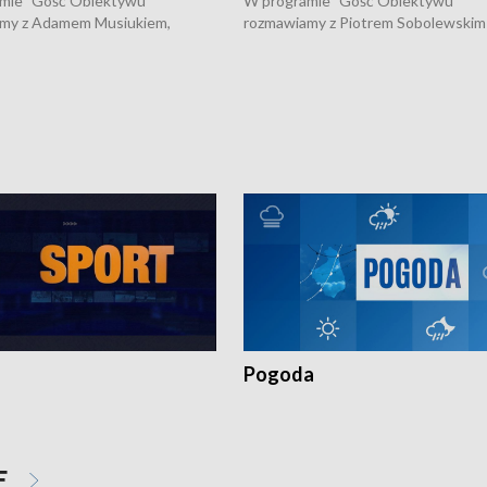
mie "Gość Obiektywu"
W programie "Gość Obiektywu"
my z Adamem Musiukiem,
rozmawiamy z Piotrem Sobolewskim
m wojewódzkim konserwatorem
Towarzystwa Amickus o możliwości
o kondycji zabytków w regionie
wsparcia osób dotkniętych przemocą
 wniosków na prace
działaniu Ośrodka Pomocy Osobom
torskie.
Pokrzywdzonym Przestępstwem.
Pogoda
E