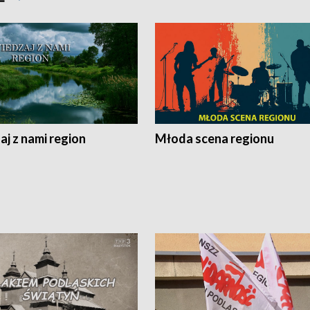
j z nami region
Młoda scena regionu