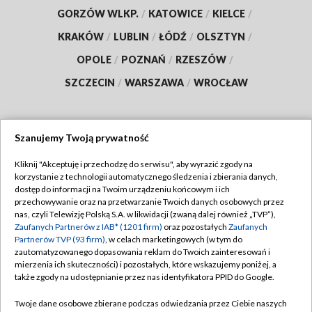
GORZÓW WLKP.
/
KATOWICE
/
KIELCE
/
KRAKÓW
/
LUBLIN
/
ŁÓDŹ
/
OLSZTYN
/
OPOLE
/
POZNAŃ
/
RZESZÓW
/
SZCZECIN
/
WARSZAWA
/
WROCŁAW
Szanujemy Twoją prywatność
Dołącz do nas:
Kliknij "Akceptuję i przechodzę do serwisu", aby wyrazić zgody na
korzystanie z technologii automatycznego śledzenia i zbierania danych,
TVP
dostęp do informacji na Twoim urządzeniu końcowym i ich
Abonament TVP
przechowywanie oraz na przetwarzanie Twoich danych osobowych przez
Regulamin TVP
nas, czyli Telewizję Polską S.A. w likwidacji (zwaną dalej również „TVP”),
Emisja w TVP
Polityka prywatności
Zaufanych Partnerów z IAB* (1201 firm)
oraz pozostałych
Zaufanych
Partnerów TVP (93 firm)
, w celach marketingowych (w tym do
Centrum informacji TVP
Moje zgody
zautomatyzowanego dopasowania reklam do Twoich zainteresowań i
mierzenia ich skuteczności) i pozostałych, które wskazujemy poniżej, a
Naziemna Telewizja Cyfrowa
Pomoc
także zgody na udostępnianie przez nas identyfikatora PPID do Google.
Sklep TVP
Biuro reklamy
Twoje dane osobowe zbierane podczas odwiedzania przez Ciebie naszych