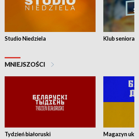
Studio Niedziela
Klub seniora
MNIEJSZOŚCI
Tydzień białoruski
Magazyn ukra