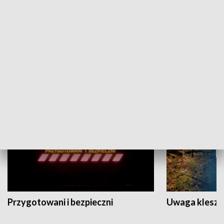
Grajmy Swoje
Białostocki Te
NAUKA I EDUKACJA
Przygotowani i bezpieczni
Uwaga kleszc