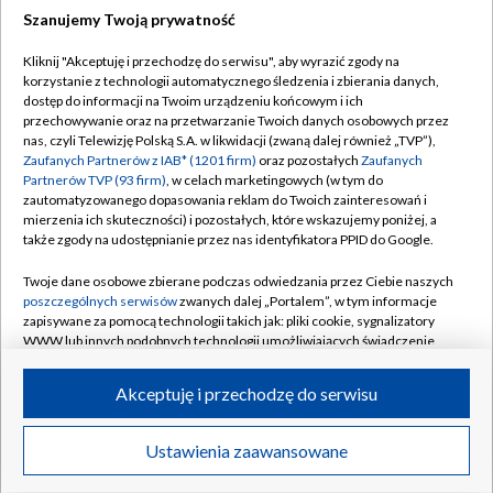
Szanujemy Twoją prywatność
Dołącz do nas:
Kliknij "Akceptuję i przechodzę do serwisu", aby wyrazić zgody na
korzystanie z technologii automatycznego śledzenia i zbierania danych,
TVP
dostęp do informacji na Twoim urządzeniu końcowym i ich
Abonament TVP
przechowywanie oraz na przetwarzanie Twoich danych osobowych przez
Regulamin TVP
nas, czyli Telewizję Polską S.A. w likwidacji (zwaną dalej również „TVP”),
Emisja w TVP
Polityka prywatności
Zaufanych Partnerów z IAB* (1201 firm)
oraz pozostałych
Zaufanych
Partnerów TVP (93 firm)
, w celach marketingowych (w tym do
Centrum informacji TVP
Moje zgody
zautomatyzowanego dopasowania reklam do Twoich zainteresowań i
mierzenia ich skuteczności) i pozostałych, które wskazujemy poniżej, a
Naziemna Telewizja Cyfrowa
Pomoc
także zgody na udostępnianie przez nas identyfikatora PPID do Google.
Sklep TVP
Biuro reklamy
Twoje dane osobowe zbierane podczas odwiedzania przez Ciebie naszych
Rada Programowa
Kontakt
poszczególnych serwisów
zwanych dalej „Portalem”, w tym informacje
zapisywane za pomocą technologii takich jak: pliki cookie, sygnalizatory
System NOS
WWW lub innych podobnych technologii umożliwiających świadczenie
dopasowanych i bezpiecznych usług, personalizację treści oraz reklam,
Informacje o nadawcy
Kanały
udostępnianie funkcji mediów społecznościowych oraz analizowanie
Akceptuję i przechodzę do serwisu
ruchu w Internecie.
Program dla prasy
©2026 Telewizja Polska S.A. w likwidacji
Biuro Reklamy
Twoje dane osobowe zbierane podczas odwiedzania przez Ciebie
Ustawienia zaawansowane
poszczególnych serwisów
na Portalu, takie jak adresy IP, identyfikatory
Ogłoszenie przetargowe
Twoich urządzeń końcowych i identyfikatory plików cookie, informacje o