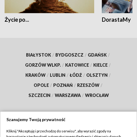
Życie po...
DorastaMy
BIAŁYSTOK
/
BYDGOSZCZ
/
GDAŃSK
/
GORZÓW WLKP.
/
KATOWICE
/
KIELCE
/
KRAKÓW
/
LUBLIN
/
ŁÓDŹ
/
OLSZTYN
/
OPOLE
/
POZNAŃ
/
RZESZÓW
/
SZCZECIN
/
WARSZAWA
/
WROCŁAW
Szanujemy Twoją prywatność
Dołącz do nas:
Kliknij "Akceptuję i przechodzę do serwisu", aby wyrazić zgody na
korzystanie z technologii automatycznego śledzenia i zbierania danych,