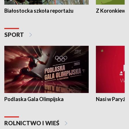
Białostocka szkoła reportażu
Z Koronkiewic
SPORT
Podlaska Gala Olimpijska
Nasi w Paryżu
ROLNICTWO I WIEŚ