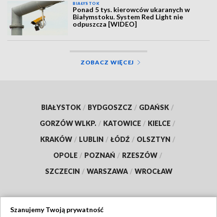
BIAŁYSTOK
Ponad 5 tys. kierowców ukaranych w
Białymstoku. System Red Light nie
odpuszcza [WIDEO]
ZOBACZ WIĘCEJ
BIAŁYSTOK
/
BYDGOSZCZ
/
GDAŃSK
/
GORZÓW WLKP.
/
KATOWICE
/
KIELCE
/
KRAKÓW
/
LUBLIN
/
ŁÓDŹ
/
OLSZTYN
/
OPOLE
/
POZNAŃ
/
RZESZÓW
/
SZCZECIN
/
WARSZAWA
/
WROCŁAW
Szanujemy Twoją prywatność