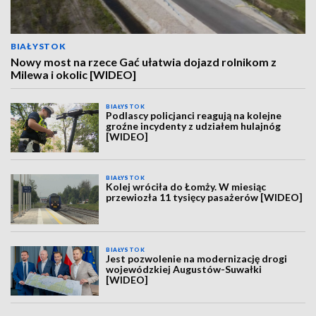
BIAŁYSTOK
Nowy most na rzece Gać ułatwia dojazd rolnikom z
Milewa i okolic [WIDEO]
BIAŁYSTOK
Podlascy policjanci reagują na kolejne
groźne incydenty z udziałem hulajnóg
[WIDEO]
BIAŁYSTOK
Kolej wróciła do Łomży. W miesiąc
przewiozła 11 tysięcy pasażerów [WIDEO]
BIAŁYSTOK
Jest pozwolenie na modernizację drogi
wojewódzkiej Augustów-Suwałki
[WIDEO]