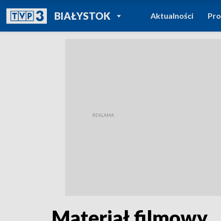
POWRÓT DO
BIAŁYSTOK
Aktualności
Pr
TVP REGIONY
Materiał filmowy