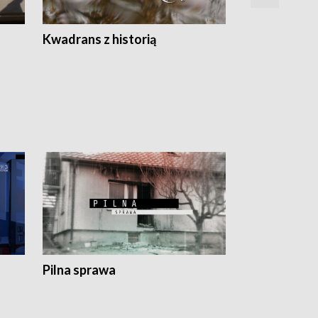
Z
Kwadrans z historią
Kartki z kal
Pilna sprawa