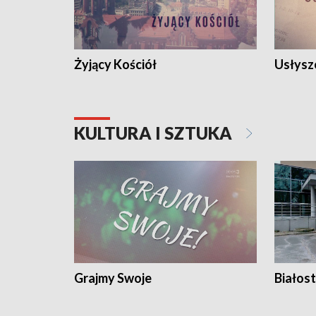
Żyjący Kościół
Usłysz
KULTURA I SZTUKA
Grajmy Swoje
Białost