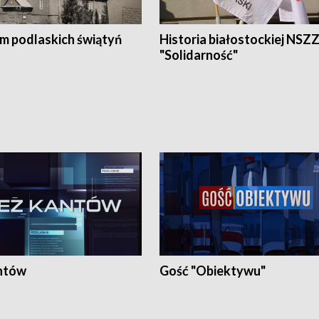
em podlaskich świątyń
Historia białostockiej NSZ
"Solidarność"
ntów
Gość "Obiektywu"