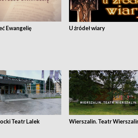
eć Ewangelię
U źródeł wiary
ocki Teatr Lalek
Wierszalin. Teatr Wierszali