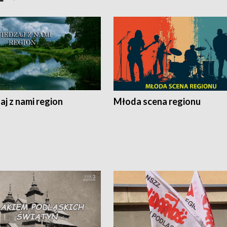
j z nami region
Młoda scena regionu