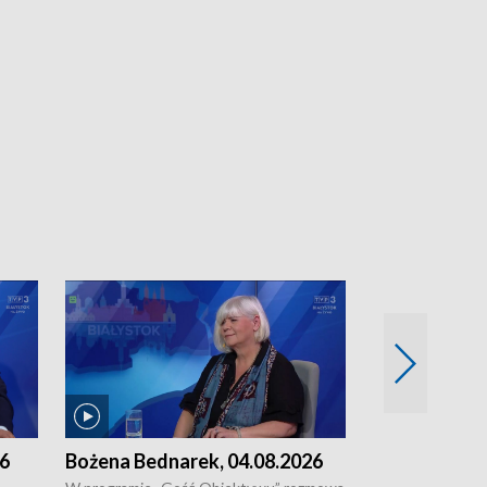
26
Bożena Bednarek, 04.08.2026
dr Katarzyna
03.08.2026