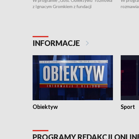
W programie „Gość Obiektywu” rozmowa
W progra
z Ignacym Gromkiem z fundacji
rozmawia
"Przystanek Autyzm" o opiece dorosłych
podlaski
osób autystycznych oraz potrzebie
zabytków 
dziennej i całodobowej opieki.
i naborze
konserwa
INFORMACJE
Obiektyw
Sport
PROGRAMY REDAKCJI ONLIN