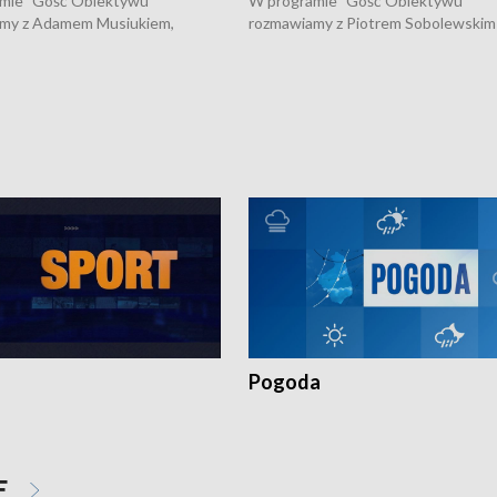
mie "Gość Obiektywu"
W programie "Gość Obiektywu"
my z Adamem Musiukiem,
rozmawiamy z Piotrem Sobolewskim
m wojewódzkim konserwatorem
Towarzystwa Amickus o możliwości
o kondycji zabytków w regionie
wsparcia osób dotkniętych przemocą
 wniosków na prace
działaniu Ośrodka Pomocy Osobom
torskie.
Pokrzywdzonym Przestępstwem.
Pogoda
E