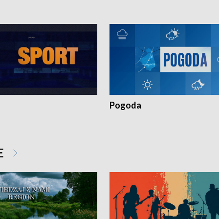
Pogoda
E