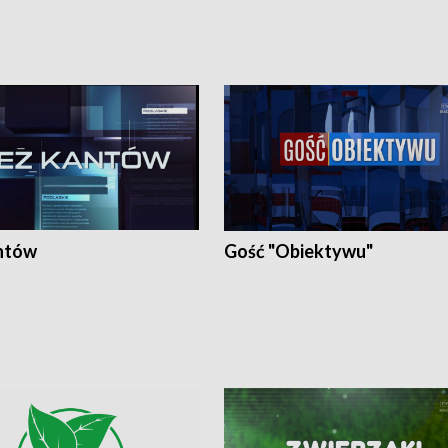
ntów
Gość "Obiektywu"