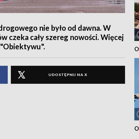
 drogowego nie było od dawna. W
w czeka cały szereg nowości. Więcej
 "Obiektywu".
O
UDOSTĘPNIJ NA X
O