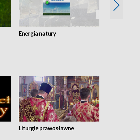
Energia natury
Ogród i nie t
Liturgie prawosławne