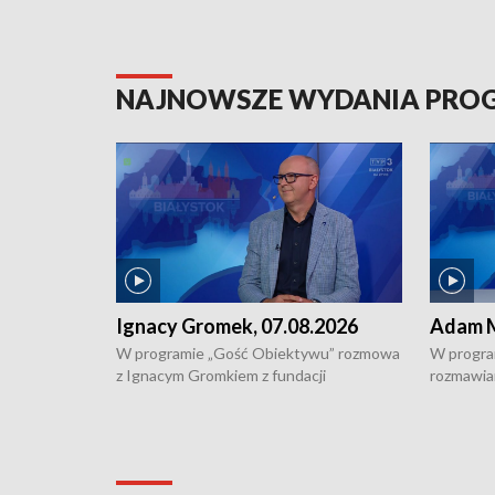
NAJNOWSZE WYDANIA PR
Ignacy Gromek, 07.08.2026
Adam M
W programie „Gość Obiektywu” rozmowa
W progra
z Ignacym Gromkiem z fundacji
rozmawia
"Przystanek Autyzm" o opiece dorosłych
podlaski
osób autystycznych oraz potrzebie
zabytków 
dziennej i całodobowej opieki.
i naborze
konserwa