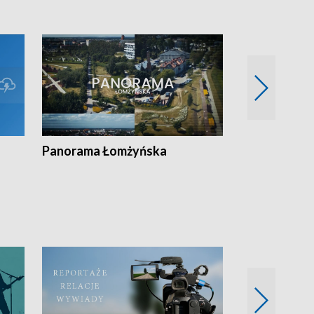
Panorama Łomżyńska
Przegląd suw