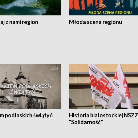
j z nami region
Młoda scena regionu
em podlaskich świątyń
Historia białostockiej NSZ
"Solidarność"