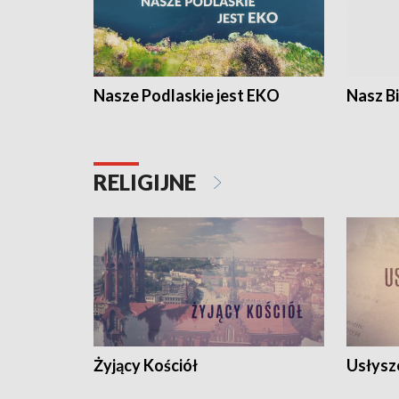
Nasze Podlaskie jest EKO
Nasz B
RELIGIJNE
Żyjący Kościół
Usłysz