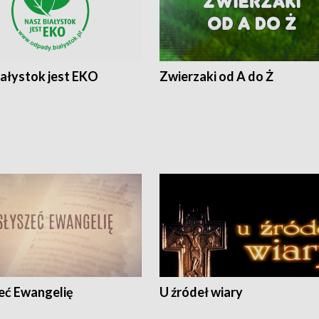
iałystok jest EKO
Zwierzaki od A do Ż
eć Ewangelię
U źródeł wiary