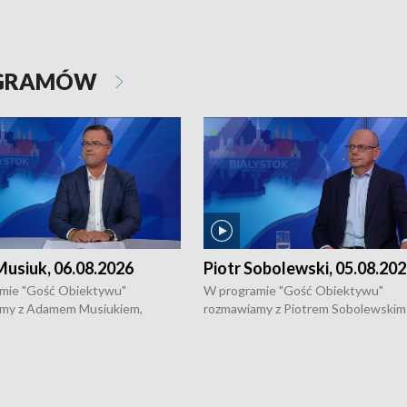
OGRAMÓW
usiuk, 06.08.2026
Piotr Sobolewski, 05.08.20
mie "Gość Obiektywu"
W programie "Gość Obiektywu"
my z Adamem Musiukiem,
rozmawiamy z Piotrem Sobolewskim
m wojewódzkim konserwatorem
Towarzystwa Amickus o możliwości
o kondycji zabytków w regionie
wsparcia osób dotkniętych przemocą
 wniosków na prace
działaniu Ośrodka Pomocy Osobom
torskie.
Pokrzywdzonym Przestępstwem.