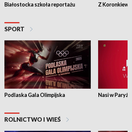
Białostocka szkoła reportażu
Z Koronkiewic
SPORT
Podlaska Gala Olimpijska
Nasi w Paryżu
ROLNICTWO I WIEŚ