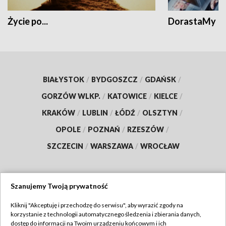
Życie po...
DorastaMy
BIAŁYSTOK
/
BYDGOSZCZ
/
GDAŃSK
/
GORZÓW WLKP.
/
KATOWICE
/
KIELCE
/
KRAKÓW
/
LUBLIN
/
ŁÓDŹ
/
OLSZTYN
/
OPOLE
/
POZNAŃ
/
RZESZÓW
/
SZCZECIN
/
WARSZAWA
/
WROCŁAW
Szanujemy Twoją prywatność
Dołącz do nas:
Kliknij "Akceptuję i przechodzę do serwisu", aby wyrazić zgody na
korzystanie z technologii automatycznego śledzenia i zbierania danych,
TVP
dostęp do informacji na Twoim urządzeniu końcowym i ich