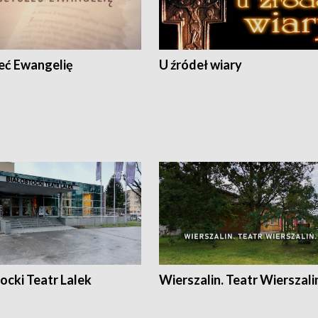
eć Ewangelię
U źródeł wiary
ocki Teatr Lalek
Wierszalin. Teatr Wierszali