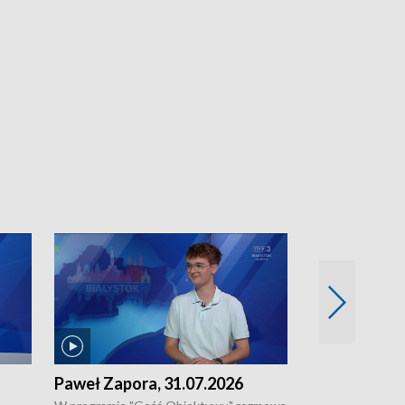
Paweł Zapora, 31.07.2026
Jacek Brzozo