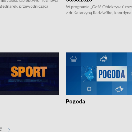
mie „Gość Obiektywu” rozmowa
 Bednarek, przewodnicząca
W programie „Gość Obiektywu” ro
kiej Rady Seniorów, o walce z
z dr Katarzyną Radziwiłko, koordyna
ią, pomysłach na to jak
projektu "Etnomozaika. Współczes
osoby starsze z domów i jak
dziedzictwo kulturowe wsi" o tym, j
t to by nie były same.
wygląda dzisiejsza kultura polskiej w
Pogoda
E