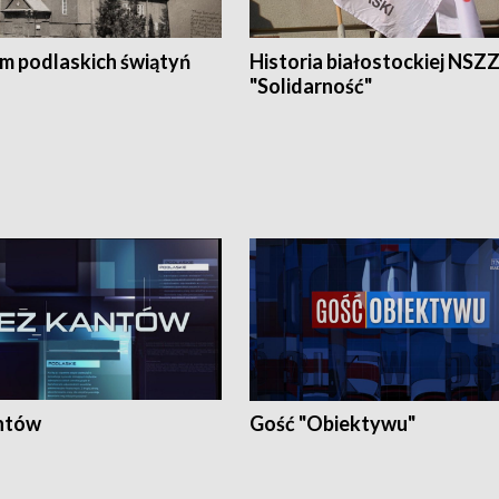
em podlaskich świątyń
Historia białostockiej NSZ
"Solidarność"
ntów
Gość "Obiektywu"