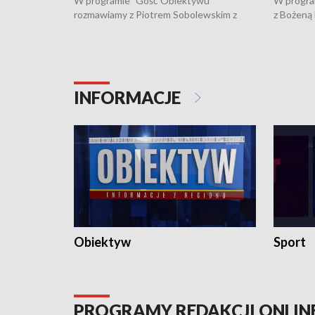
W programie "Gość Obiektywu"
W progra
rozmawiamy z Piotrem Sobolewskim z
z Bożeną
Towarzystwa Amickus o możliwościach
Białostoc
wsparcia osób dotkniętych przemocą i
samotnośc
działaniu Ośrodka Pomocy Osobom
wyciągać 
Pokrzywdzonym Przestępstwem.
ważne jes
INFORMACJE
Obiektyw
Sport
PROGRAMY REDAKCJI ONLIN