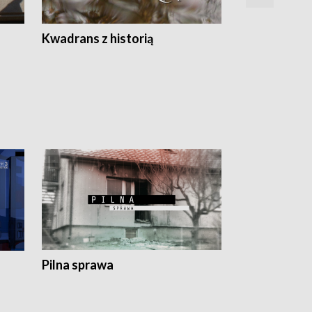
Z
Kwadrans z historią
Kartki z kal
Pilna sprawa