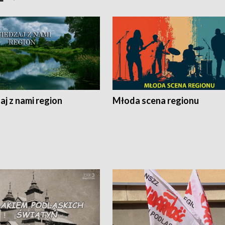
j z nami region
Młoda scena regionu