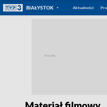
POWRÓT DO
BIAŁYSTOK
Aktualności
Pr
TVP REGIONY
Materiał filmowy