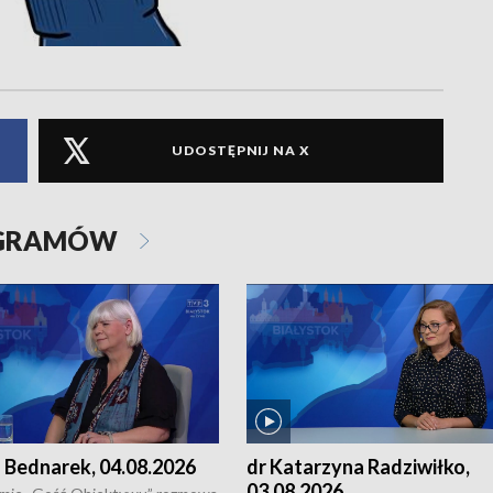
UDOSTĘPNIJ NA X
OGRAMÓW
 Bednarek, 04.08.2026
dr Katarzyna Radziwiłko,
03.08.2026