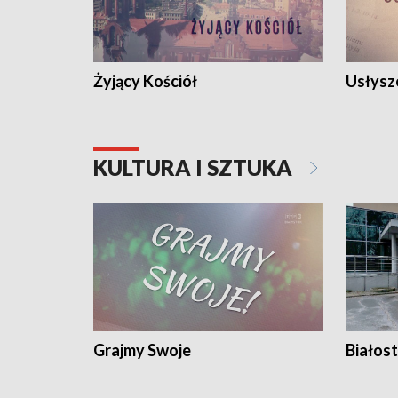
Żyjący Kościół
Usłysz
KULTURA I SZTUKA
Grajmy Swoje
Białost