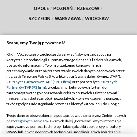
OPOLE
/
POZNAŃ
/
RZESZÓW
/
SZCZECIN
/
WARSZAWA
/
WROCŁAW
Szanujemy Twoją prywatność
Dołącz do nas:
Kliknij "Akceptuję i przechodzę do serwisu", aby wyrazić zgody na
korzystanie z technologii automatycznego śledzenia i zbierania danych,
TVP
dostęp do informacji na Twoim urządzeniu końcowym i ich
Abonament TVP
przechowywanie oraz na przetwarzanie Twoich danych osobowych przez
Regulamin TVP
nas, czyli Telewizję Polską S.A. w likwidacji (zwaną dalej również „TVP”),
Emisja w TVP
Polityka prywatności
Zaufanych Partnerów z IAB* (1201 firm)
oraz pozostałych
Zaufanych
Partnerów TVP (93 firm)
, w celach marketingowych (w tym do
Centrum informacji TVP
Moje zgody
zautomatyzowanego dopasowania reklam do Twoich zainteresowań i
mierzenia ich skuteczności) i pozostałych, które wskazujemy poniżej, a
Naziemna Telewizja Cyfrowa
Pomoc
także zgody na udostępnianie przez nas identyfikatora PPID do Google.
Sklep TVP
Biuro reklamy
Twoje dane osobowe zbierane podczas odwiedzania przez Ciebie naszych
Rada Programowa
Kontakt
poszczególnych serwisów
zwanych dalej „Portalem”, w tym informacje
zapisywane za pomocą technologii takich jak: pliki cookie, sygnalizatory
System NOS
WWW lub innych podobnych technologii umożliwiających świadczenie