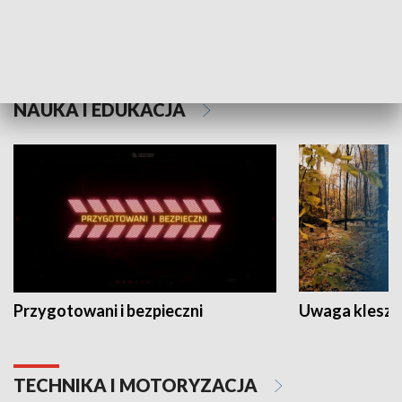
Grajmy Swoje
Białostocki Te
NAUKA I EDUKACJA
Przygotowani i bezpieczni
Uwaga kleszc
TECHNIKA I MOTORYZACJA