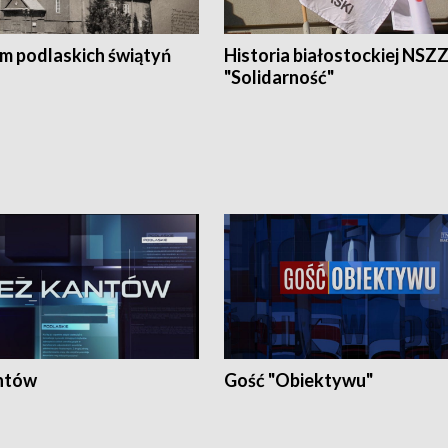
em podlaskich świątyń
Historia białostockiej NSZ
"Solidarność"
ntów
Gość "Obiektywu"