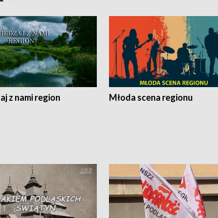
j z nami region
Młoda scena regionu