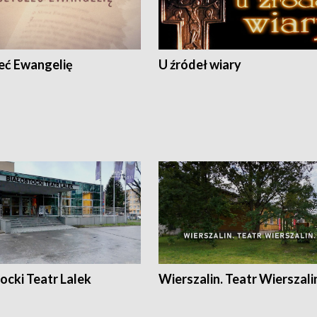
eć Ewangelię
U źródeł wiary
ocki Teatr Lalek
Wierszalin. Teatr Wierszali