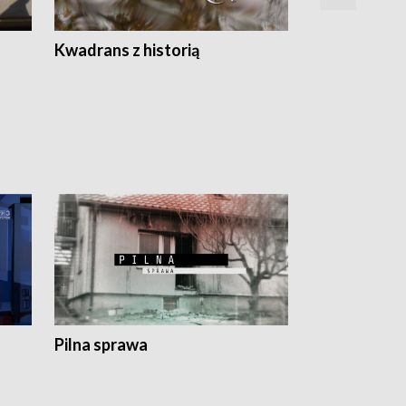
Z
Kwadrans z historią
Kartki z kal
Pilna sprawa