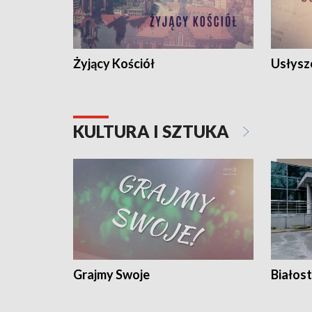
Żyjący Kościół
Usłysz
KULTURA I SZTUKA
Grajmy Swoje
Białost