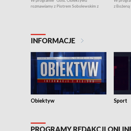
W programie "Gość Obiektywu"
W progra
rozmawiamy z Piotrem Sobolewskim z
z Bożeną
Towarzystwa Amickus o możliwościach
Białostoc
wsparcia osób dotkniętych przemocą i
samotnośc
działaniu Ośrodka Pomocy Osobom
wyciągać 
Pokrzywdzonym Przestępstwem.
ważne jes
INFORMACJE
Obiektyw
Sport
PROGRAMY REDAKCJI ONLIN