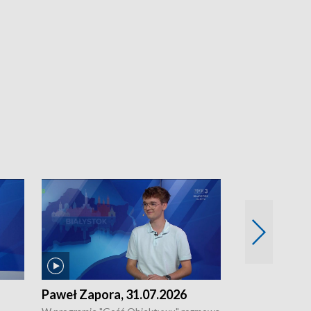
Paweł Zapora, 31.07.2026
Jacek Brzozo