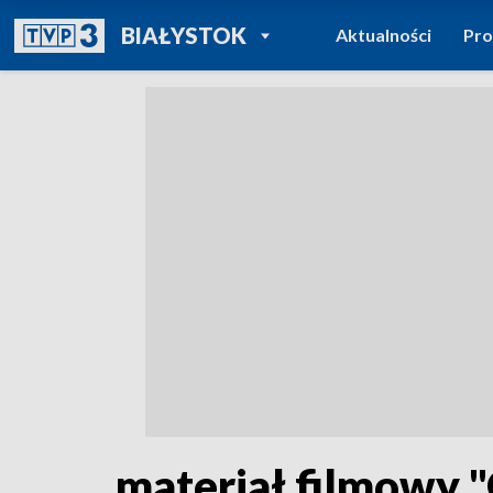
POWRÓT DO
BIAŁYSTOK
Aktualności
Pr
TVP REGIONY
materiał filmowy 