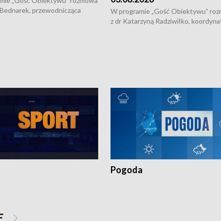
mie „Gość Obiektywu” rozmowa
 Bednarek, przewodnicząca
W programie „Gość Obiektywu” ro
kiej Rady Seniorów, o walce z
z dr Katarzyną Radziwiłko, koordyna
ią, pomysłach na to jak
projektu "Etnomozaika. Współczes
osoby starsze z domów i jak
dziedzictwo kulturowe wsi" o tym, j
t to by nie były same.
wygląda dzisiejsza kultura polskiej w
Pogoda
E