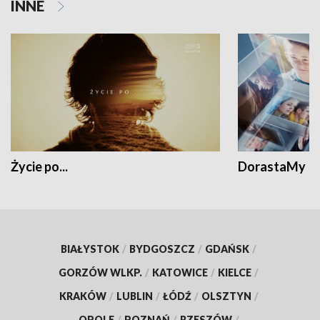
INNE
Życie po...
DorastaMy
BIAŁYSTOK
/
BYDGOSZCZ
/
GDAŃSK
/
GORZÓW WLKP.
/
KATOWICE
/
KIELCE
/
KRAKÓW
/
LUBLIN
/
ŁÓDŹ
/
OLSZTYN
/
OPOLE
/
POZNAŃ
/
RZESZÓW
/