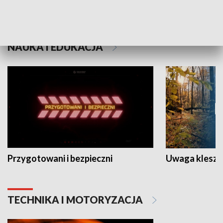
Grajmy Swoje
Białostocki Te
NAUKA I EDUKACJA
Przygotowani i bezpieczni
Uwaga kleszc
TECHNIKA I MOTORYZACJA