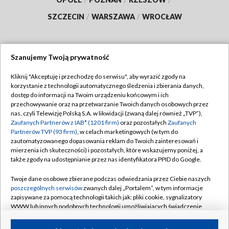
SZCZECIN
/
WARSZAWA
/
WROCŁAW
Szanujemy Twoją prywatność
Dołącz do nas:
Kliknij "Akceptuję i przechodzę do serwisu", aby wyrazić zgody na
korzystanie z technologii automatycznego śledzenia i zbierania danych,
TVP
dostęp do informacji na Twoim urządzeniu końcowym i ich
Abonament TVP
przechowywanie oraz na przetwarzanie Twoich danych osobowych przez
Regulamin TVP
nas, czyli Telewizję Polską S.A. w likwidacji (zwaną dalej również „TVP”),
Emisja w TVP
Polityka prywatności
Zaufanych Partnerów z IAB* (1201 firm)
oraz pozostałych
Zaufanych
Partnerów TVP (93 firm)
, w celach marketingowych (w tym do
Centrum informacji TVP
Moje zgody
zautomatyzowanego dopasowania reklam do Twoich zainteresowań i
mierzenia ich skuteczności) i pozostałych, które wskazujemy poniżej, a
Naziemna Telewizja Cyfrowa
Pomoc
także zgody na udostępnianie przez nas identyfikatora PPID do Google.
Sklep TVP
Biuro reklamy
Twoje dane osobowe zbierane podczas odwiedzania przez Ciebie naszych
Rada Programowa
Kontakt
poszczególnych serwisów
zwanych dalej „Portalem”, w tym informacje
zapisywane za pomocą technologii takich jak: pliki cookie, sygnalizatory
System NOS
WWW lub innych podobnych technologii umożliwiających świadczenie
dopasowanych i bezpiecznych usług, personalizację treści oraz reklam,
Informacje o nadawcy
Kanały
udostępnianie funkcji mediów społecznościowych oraz analizowanie