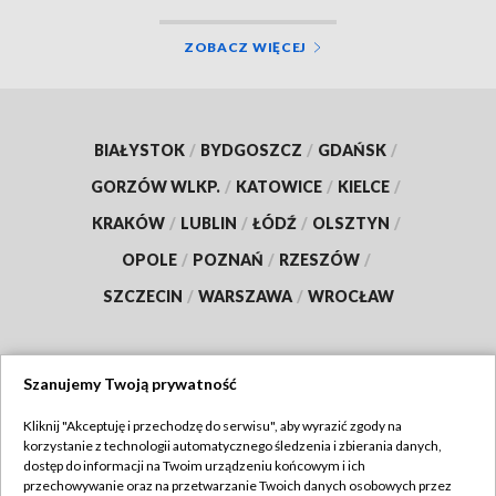
ZOBACZ WIĘCEJ
BIAŁYSTOK
/
BYDGOSZCZ
/
GDAŃSK
/
GORZÓW WLKP.
/
KATOWICE
/
KIELCE
/
KRAKÓW
/
LUBLIN
/
ŁÓDŹ
/
OLSZTYN
/
OPOLE
/
POZNAŃ
/
RZESZÓW
/
SZCZECIN
/
WARSZAWA
/
WROCŁAW
Szanujemy Twoją prywatność
Dołącz do nas:
Kliknij "Akceptuję i przechodzę do serwisu", aby wyrazić zgody na
korzystanie z technologii automatycznego śledzenia i zbierania danych,
TVP
dostęp do informacji na Twoim urządzeniu końcowym i ich
Abonament TVP
przechowywanie oraz na przetwarzanie Twoich danych osobowych przez
Regulamin TVP