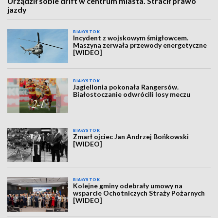
Urządził sobie drift w centrum miasta. Stracił prawo
jazdy
BIAŁYSTOK
Incydent z wojskowym śmigłowcem.
Maszyna zerwała przewody energetyczne
[WIDEO]
BIAŁYSTOK
Jagiellonia pokonała Rangersów.
Białostoczanie odwrócili losy meczu
BIAŁYSTOK
Zmarł ojciec Jan Andrzej Bońkowski
[WIDEO]
BIAŁYSTOK
Kolejne gminy odebrały umowy na
wsparcie Ochotniczych Straży Pożarnych
[WIDEO]